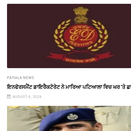
PATIALA NEWS
ਇਨਫੋਰਸਮੈਂਟ ਡਾਇਰੈਕਟੋਰੇਟ ਨੇ ਮਾਰਿਆ ਪਟਿਆਲਾ ਵਿਚ ਘਰ 'ਤੇ ਛ
AUGUST 6, 2026