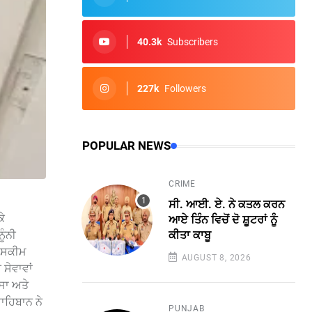
40.3k
Subscribers
227k
Followers
POPULAR NEWS
CRIME
ਸੀ. ਆਈ. ਏ. ਨੇ ਕਤਲ ਕਰਨ
ਕੇ
ਆਏ ਤਿੰਨ ਵਿਚੋਂ ਦੋ ਸ਼ੂਟਰਾਂ ਨੂੰ
ਕੀਤਾ ਕਾਬੂ
ੂੰਨੀ
. ਸਕੀਮ
AUGUST 8, 2026
ਸੇਵਾਵਾਂ
ਸਾ ਅਤੇ
ਸਾਹਿਬਾਨ ਨੇ
PUNJAB