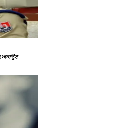
ੱਕ ਅਕਾਊਂਟ