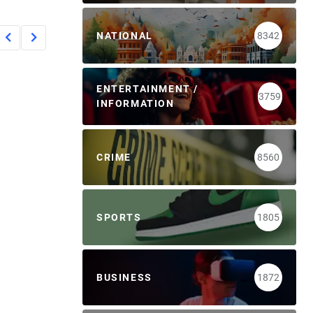
NATIONAL
8342
ENTERTAINMENT /
3759
INFORMATION
CRIME
8560
SPORTS
1805
BUSINESS
1872