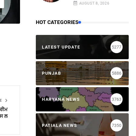
AUGUST 8, 2026
HOT CATEGORIES
LATEST UPDATE
5277
PUNJAB
5886
HARYANA NEWS
3763
LE
ਪਰੀਮ
ਪਸ ਲ
PATIALA NEWS
7350