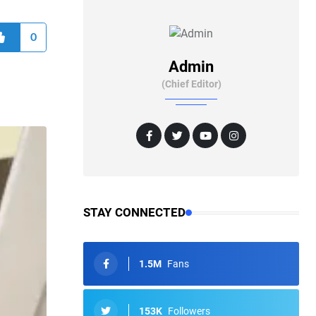
0
Admin
(Chief Editor)
STAY CONNECTED
1.5M
Fans
153K
Followers