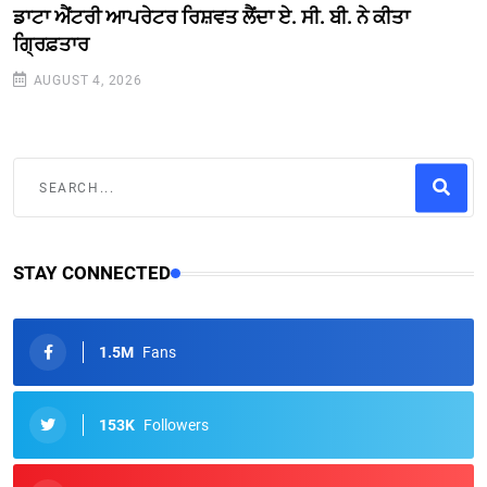
ਡਾਟਾ ਐਂਟਰੀ ਆਪਰੇਟਰ ਰਿਸ਼ਵਤ ਲੈਂਦਾ ਏ. ਸੀ. ਬੀ. ਨੇ ਕੀਤਾ
ਗ੍ਰਿਫ਼ਤਾਰ
AUGUST 4, 2026
STAY CONNECTED
1.5M
Fans
153K
Followers