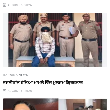
AUGUST 6, 2026
HARYANA NEWS
ਰਜਨੀਕਾਂਤ ਹੱਤਿਆ ਮਾਮਲੇ ਵਿੱਚ ਮੁਲਜ਼ਮ ਗ੍ਰਿਫ਼ਤਾਰ
AUGUST 6, 2026