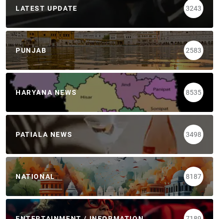
LATEST UPDATE
3243
PUNJAB
2583
HARYANA NEWS
8535
PATIALA NEWS
3498
NATIONAL
8187
ENTERTAINMENT / INFORMATION
7189