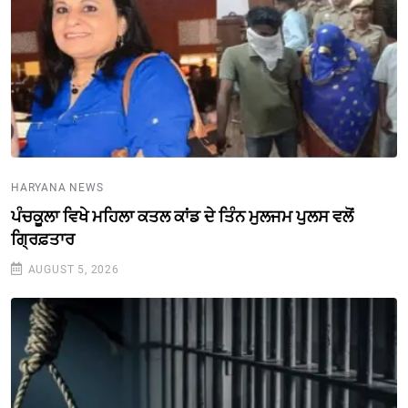
HARYANA NEWS
ਪੰਚਕੂਲਾ ਵਿਖੇ ਮਹਿਲਾ ਕਤਲ ਕਾਂਡ ਦੇ ਤਿੰਨ ਮੁਲਜਮ ਪੁਲਸ ਵਲੋਂ
ਗ੍ਰਿਫ਼ਤਾਰ
AUGUST 5, 2026