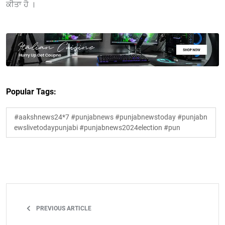
ਕੀਤਾ ਹੈ ।
Popular Tags:
#aakshnews24*7 #punjabnews #punjabnewstoday #punjabn
ewslivetodaypunjabi #punjabnews2024election #pun
PREVIOUS ARTICLE