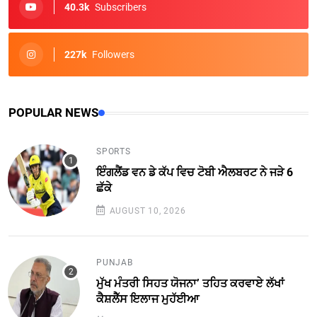
40.3k
Subscribers
227k
Followers
POPULAR NEWS
SPORTS
ਇੰਗਲੈਂਡ ਵਨ ਡੇ ਕੱਪ ਵਿਚ ਟੋਬੀ ਐਲਬਰਟ ਨੇ ਜੜੇ 6
ਛੱਕੇ
AUGUST 10, 2026
PUNJAB
ਮੁੱਖ ਮੰਤਰੀ ਸਿਹਤ ਯੋਜਨਾ’ ਤਹਿਤ ਕਰਵਾਏ ਲੱਖਾਂ
ਕੈਸ਼ਲੈੱਸ ਇਲਾਜ ਮੁਹੱਈਆ