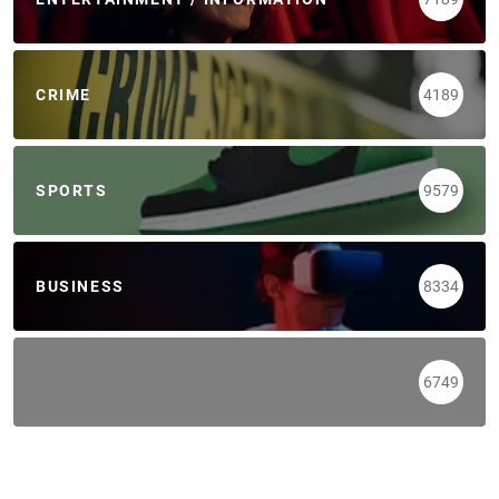
CRIME
4189
SPORTS
9579
BUSINESS
8334
6749