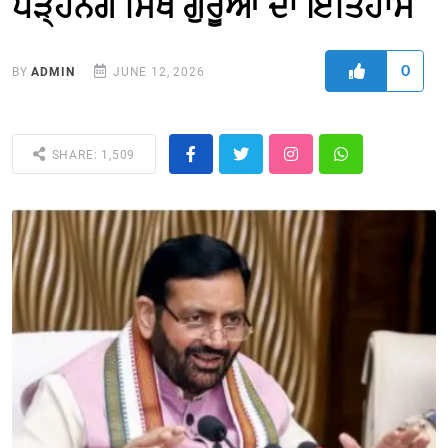
ਪੜ੍ਹਨਗੇ ਸਿੱਖ ਗੁਰੂਆਂ ਦਾ ਇਤਿਹਾਸ
0
BY
ADMIN
JUNE 12, 2026
SHARE: 1,509