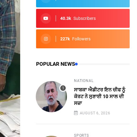
40.3k
Subscribers
227k
Followers
POPULAR NEWS
NATIONAL
ਸਾਬਕਾ ਐਡੀਟਰ ਇਨ ਚੀਫ ਨੂੰ
ਕੋਰਟ ਨੇ ਸੁਣਾਈ 10 ਸਾਲ ਦੀ
ਸਜ਼ਾ
AUGUST 6, 2026
SPORTS