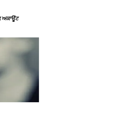
ੱਕ ਅਕਾਊਂਟ