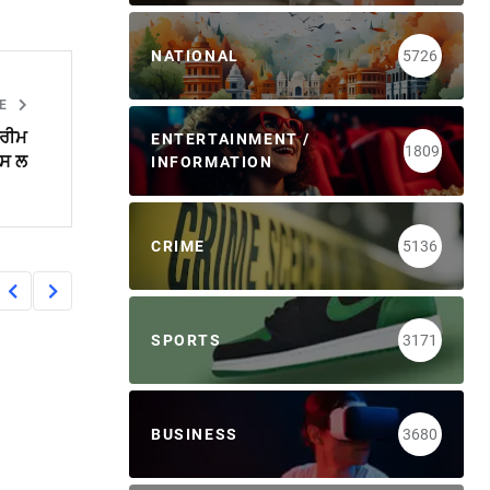
NATIONAL
5726
LE
ਪਰੀਮ
ENTERTAINMENT /
1809
ਪਸ ਲ
INFORMATION
CRIME
5136
SPORTS
3171
BUSINESS
3680