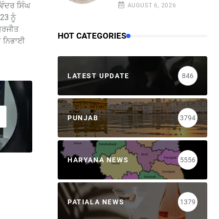
ਵਿੰਦਰ ਸਿੰਘ
AUGUST 6, 2026
3 ਨੂੰ
ਸੁਰਜੀਤ
HOT CATEGORIES
ਾ ਨਿਭਾਈ
LATEST UPDATE
846
PUNJAB
3794
HARYANA NEWS
5556
PATIALA NEWS
1379