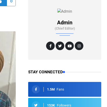
0
Admin
(Chief Editor)
STAY CONNECTED
1.5M
Fans
153K
Followers