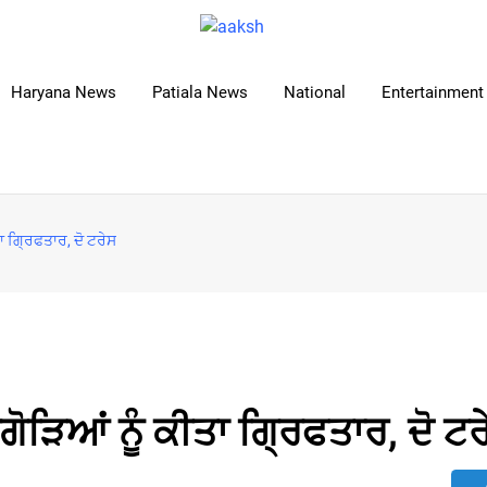
Haryana News
Patiala News
National
Entertainment 
ਾ ਗਿ੍ਰਫਤਾਰ, ਦੋ ਟਰੇਸ
ਗੋੜਿਆਂ ਨੂੰ ਕੀਤਾ ਗਿ੍ਰਫਤਾਰ, ਦੋ ਟਰ