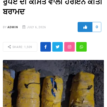
ਰੁਪਏ ਦੀ ਕੀਮਤ ਵਾਲੀ ਹੈਰੋਇਨ ਕੀਤੀ
ਬਰਾਮਦ
0
BY
ADMIN
JULY 6, 2026
SHARE: 1,509