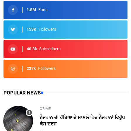
1.5M
Fans
153K
Followers
40.3k
Subscribers
227k
Followers
POPULAR NEWS
CRIME
ਨੌਜਵਾਨ ਦੀ ਹੱਤਿਆ ਦੇ ਮਾਮਲੇ ਵਿਚ ਨੌਜਵਾਨਾਂ ਵਿਰੁੱਧ
ਕੇਸ ਦਰਜ