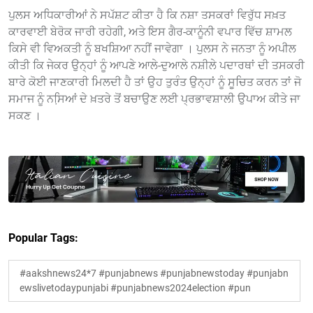
ਪੁਲਸ ਅਧਿਕਾਰੀਆਂ ਨੇ ਸਪੱਸ਼ਟ ਕੀਤਾ ਹੈ ਕਿ ਨਸ਼ਾ ਤਸਕਰਾਂ ਵਿਰੁੱਧ ਸਖ਼ਤ
ਕਾਰਵਾਈ ਬੇਰੋਕ ਜਾਰੀ ਰਹੇਗੀ, ਅਤੇ ਇਸ ਗੈਰ-ਕਾਨੂੰਨੀ ਵਪਾਰ ਵਿੱਚ ਸ਼ਾਮਲ
ਕਿਸੇ ਵੀ ਵਿਅਕਤੀ ਨੂੰ ਬਖਸ਼ਿਆ ਨਹੀਂ ਜਾਵੇਗਾ । ਪੁਲਸ ਨੇ ਜਨਤਾ ਨੂੰ ਅਪੀਲ
ਕੀਤੀ ਕਿ ਜੇਕਰ ਉਨ੍ਹਾਂ ਨੂੰ ਆਪਣੇ ਆਲੇ-ਦੁਆਲੇ ਨਸ਼ੀਲੇ ਪਦਾਰਥਾਂ ਦੀ ਤਸਕਰੀ
ਬਾਰੇ ਕੋਈ ਜਾਣਕਾਰੀ ਮਿਲਦੀ ਹੈ ਤਾਂ ਉਹ ਤੁਰੰਤ ਉਨ੍ਹਾਂ ਨੂੰ ਸੂਚਿਤ ਕਰਨ ਤਾਂ ਜੋ
ਸਮਾਜ ਨੂੰ ਨਸਿ਼ਆਂ ਦੇ ਖ਼ਤਰੇ ਤੋਂ ਬਚਾਉਣ ਲਈ ਪ੍ਰਭਾਵਸ਼ਾਲੀ ਉਪਾਅ ਕੀਤੇ ਜਾ
ਸਕਣ ।
Popular Tags:
#aakshnews24*7 #punjabnews #punjabnewstoday #punjabn
ewslivetodaypunjabi #punjabnews2024election #pun