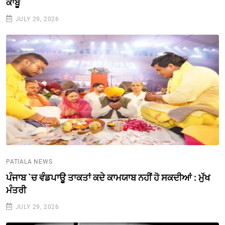
ਕਾਬੂ
JULY 29, 2026
PATIALA NEWS
ਪੰਜਾਬ `ਚ ਵੰਡਪਾਊ ਤਾਕਤਾਂ ਕਦੇ ਕਾਮਯਾਬ ਨਹੀਂ ਹੋ ਸਕਦੀਆਂ : ਮੁੱਖ
ਮੰਤਰੀ
JULY 29, 2026