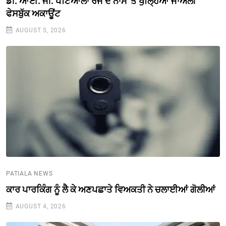
ਡੀ. ਆਈ. ਜੀ. ਪਟਿਆਲਾ ਰੇਂਜ ਦੇ ਨਾਮ 'ਤੇ ਖੁੱਲ੍ਹਿਆ ਜਾਅਲੀ
ਫੇਸਬੁੱਕ ਅਕਾਊਂਟ
AUGUST 5, 2026
PATIALA NEWS
ਕਾਰ ਪਾਰਕਿੰਗ ਨੂੰ ਲੈ ਕੇ ਅਣਪਛਾਤੇ ਵਿਅਕਤੀ ਨੇ ਚਲਾਈਆਂ ਗੋਲੀਆਂ
AUGUST 4, 2026