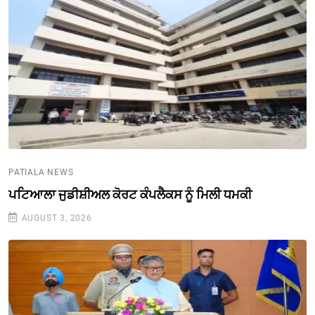
PATIALA NEWS
ਪਟਿਆਲਾ ਜੁਡੀਸ਼ੀਅਲ ਕੋਰਟ ਕੰਪਲੈਕਸ ਨੂੰ ਮਿਲੀ ਧਮਕੀ
AUGUST 3, 2026