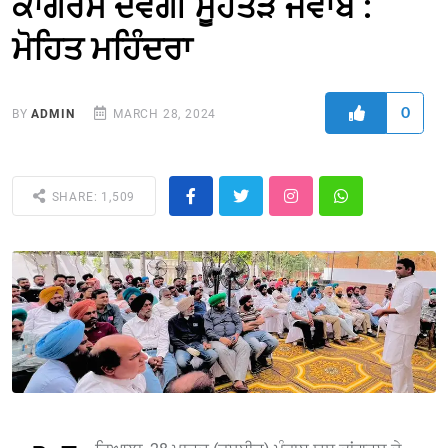
ਕਾਂਗਰਸ ਦੇਵੇਗੀ ਮੂੰਹਤੋੜ ਜਵਾਬ :
ਮੋਹਿਤ ਮਹਿੰਦਰਾ
0
BY
ADMIN
MARCH 28, 2024
SHARE: 1,509