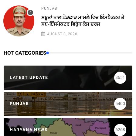
PUNJAB
ਸਬੂਤਾਂ ਨਾਲ ਛੇੜਛਾੜ ਮਾਮਲੇ ਵਿਚ ਇੰਸਪੈਕਟਰ ਤੇ
ਸਬ-ਇੰਸਪੈਕਟਰ ਵਿਰੁੱਧ ਕੇਸ ਦਰਜ
AUGUST 8, 2026
HOT CATEGORIES
LATEST UPDATE
8651
PUNJAB
5400
HARYANA NEWS
6268