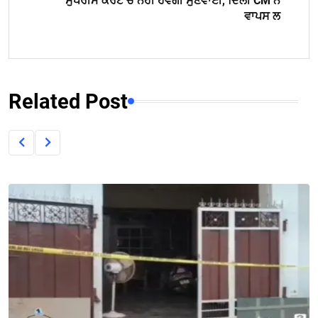
ਸੁਪਰੀਮ ਕੋਰਟ ਚ ਨਹੀਂ ਹੋਵੇਗੀ ਸੁਣਵਾਈ, ਦਿੱਲੀ CM ਨੇ
ਵਾਪਸ ਲ
Related Post