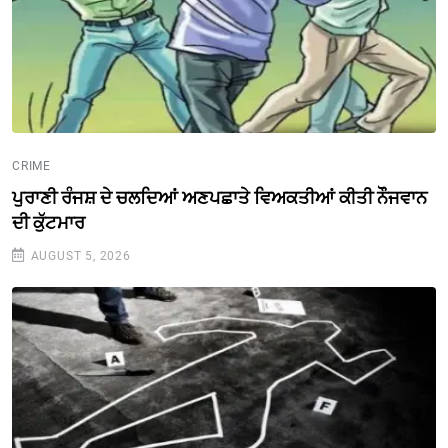
CRIME
ਪੁਰਾਣੀ ਰੰਜਸ਼ ਦੇ ਚਲਦਿਆਂ ਅਣਪਛਾਤੇ ਵਿਅਕਤੀਆਂ ਕੀਤੀ ਨੌੌਜਵਾਨ
ਦੀ ਕੁੱਟਮਾਰ
AUGUST 5, 2026