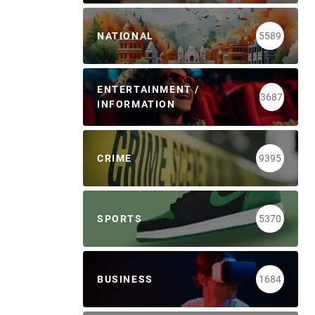
NATIONAL
5589
ENTERTAINMENT /
3687
INFORMATION
CRIME
9395
SPORTS
5370
BUSINESS
1684