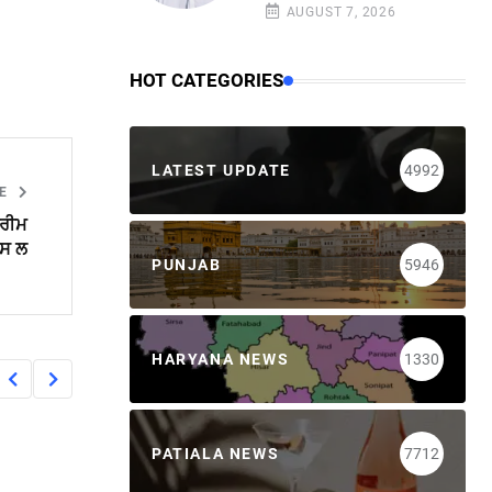
AUGUST 7, 2026
HOT CATEGORIES
LATEST UPDATE
4992
LE
ਪਰੀਮ
ਪਸ ਲ
PUNJAB
5946
HARYANA NEWS
1330
PATIALA NEWS
7712