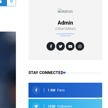
0
Admin
(Chief Editor)
STAY CONNECTED
1.5M
Fans
153K
Followers