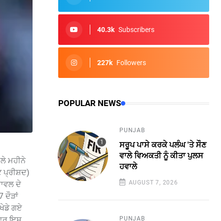
40.3k
Subscribers
227k
Followers
POPULAR NEWS
PUNJAB
ਸਰੂਪ ਪਾਸੇ ਕਰਕੇ ਪਲੰਘ 'ਤੇ ਸੌਣ
ਵਾਲੇ ਵਿਅਕਤੀ ਨੂੰ ਕੀਤਾ ਪੁਲਸ
ਲੇ ਮਹੀਨੇ
ਹਵਾਲੇ
 ਪ੍ਰੀਸ਼ਦ)
AUGUST 7, 2026
ਰਾਵਲ ਦੇ
 ਦੌੜਾਂ
ਖੇਡੇ ਗਏ
PUNJAB
 ਵਾਰ ਇਸ