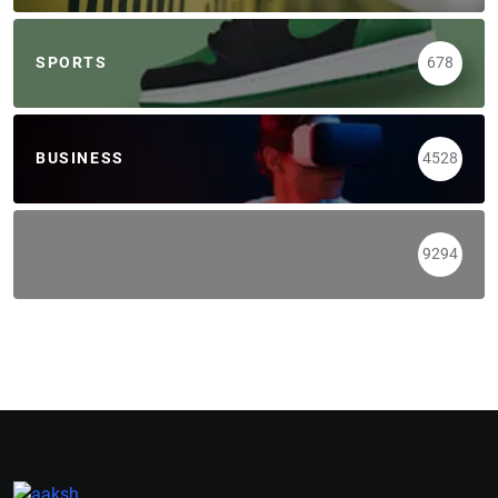
SPORTS
678
BUSINESS
4528
9294