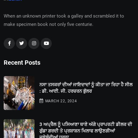
When an unknown printer took a galley and scrambled it to
make specimen book not only five centurie.
Recent Posts
ਨਸਾ ਤਸਕਰਾਂ ਦੀਆਂ ਜਾਇਦਾਦਾਂ ਨੂੰ ਕੀਤਾ ਜਾ ਰਿਹਾ ਹੈ ਸੀਲ
: ਡੀ. ਆਈ. ਜੀ. ਹਰਚਰਨ ਭੁੱਲਰ
MARCH 22, 2024
3 ਅਪ੍ਰੈਲ ਨੂੰ ਪਸਿਆਣਾ ਥਾਣੇ ਅੱਗੇ ਪ੍ਰਾਪਰਟੀ ਡੀਲਰ ਦੀ
ਗੁੰਡਾ ਗਰਦੀ ਤੇ ਪ੍ਰਸ਼ਾਸ਼ਨ ਖਿਲਾਫ ਲਾਉਣਗੀਆਂ
ਜਥੇਬੰਦੀਆਂ ਧਰਨਾ