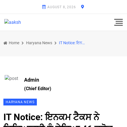
AUGUST 8, 2026
Home
Haryana News
IT Notice: ਇਨਕਮ ਟੈਕਸ ਨੇ ਵਿਦਿਆਰਥੀ ਨੂੰ ਭੇਜਿਆ 46 ਕਰੋੜ ਰੁਪਏ ਦਾ ਨੋਟਿਸ, ਜਾਣੋ ਕੀ ਹੈ ਵਜ੍ਹਾ
Admin
(Chief Editor)
HARYANA NEWS
IT Notice: ਇਨਕਮ ਟੈਕਸ ਨੇ