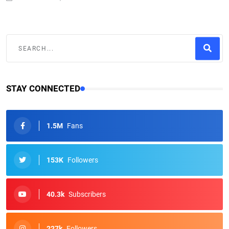
STAY CONNECTED
1.5M
Fans
153K
Followers
40.3k
Subscribers
227k
Followers