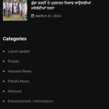
ਗੁੰਡਾ ਗਰਦੀ ਤੇ ਪ੍ਰਸ਼ਾਸ਼ਨ ਖਿਲਾਫ ਲਾਉਣਗੀਆਂ
ਜਥੇਬੰਦੀਆਂ ਧਰਨਾ
MARCH 22, 2024
Categories
Latest update
Punjab
Haryana News
Patiala News
National
Entertainment / Information