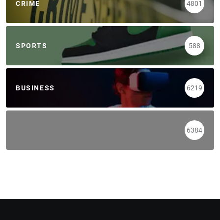
CRIME
4801
SPORTS
588
BUSINESS
6219
6384