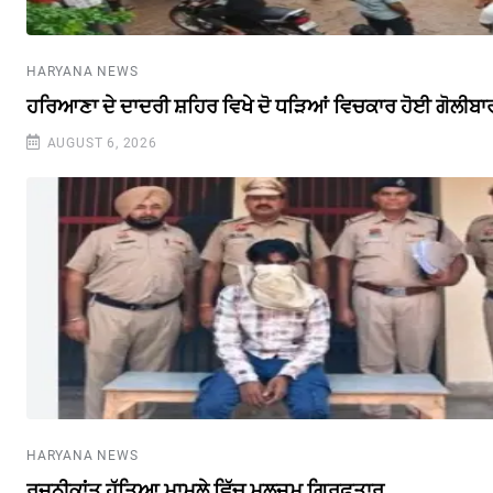
HARYANA NEWS
ਹਰਿਆਣਾ ਦੇ ਦਾਦਰੀ ਸ਼ਹਿਰ ਵਿਖੇ ਦੋ ਧੜਿਆਂ ਵਿਚਕਾਰ ਹੋਈ ਗੋਲੀਬਾ
AUGUST 6, 2026
HARYANA NEWS
ਰਜਨੀਕਾਂਤ ਹੱਤਿਆ ਮਾਮਲੇ ਵਿੱਚ ਮੁਲਜ਼ਮ ਗ੍ਰਿਫ਼ਤਾਰ