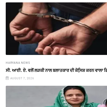
HARYANA NEWS
ਸੀ. ਆਈ. ਏ. ਵਲੋਂ ਲੜਕੀ ਨਾਲ ਬਲਾਤਕਾਰ ਦੀ ਕੋਸਿ਼ਸ਼ ਕਰਨ ਵਾਲਾ ਗ
AUGUST 7, 2026