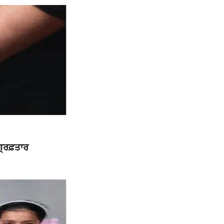
੍ਰਿਫ਼ਤਾਰ