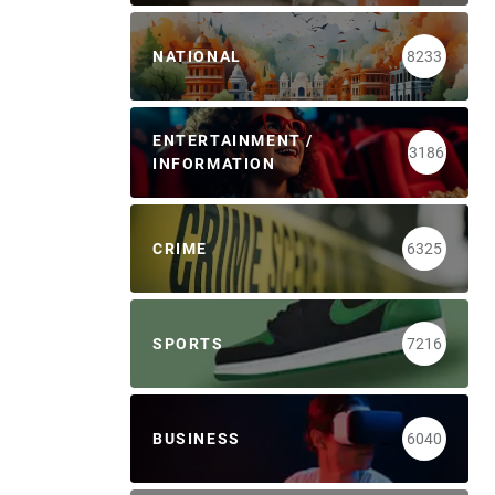
NATIONAL
8233
ENTERTAINMENT /
3186
INFORMATION
CRIME
6325
SPORTS
7216
BUSINESS
6040