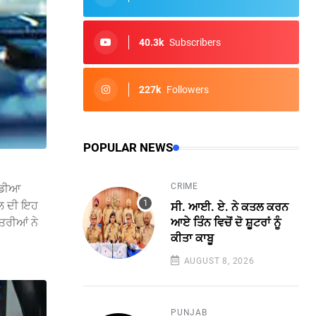
40.3k
Subscribers
227k
Followers
POPULAR NEWS
CRIME
ਮੀਡੀਆ
ਂਸਲ ਦੀ ਇਹ
ਸੀ. ਆਈ. ਏ. ਨੇ ਕਤਲ ਕਰਨ
ਆਏ ਤਿੰਨ ਵਿਚੋਂ ਦੋ ਸ਼ੂਟਰਾਂ ਨੂੰ
ੰਤਰੀਆਂ ਨੇ
ਕੀਤਾ ਕਾਬੂ
AUGUST 8, 2026
PUNJAB