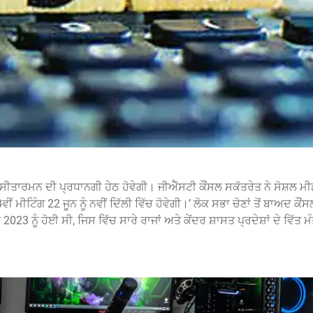
ਾ ਸੀਤਾਰਮਨ ਦੀ ਪ੍ਰਧਾਨਗੀ ਹੇਠ ਹੋਵੇਗੀ। ਜੀਐੱਸਟੀ ਕੌਂਸਲ ਸਕੱਤਰੇਤ ਨੇ ਸੋਸ਼ਲ 
ਮੀਟਿੰਗ 22 ਜੂਨ ਨੂੰ ਨਵੀਂ ਦਿੱਲੀ ਵਿੱਚ ਹੋਵੇਗੀ।’ ਲੋਕ ਸਭਾ ਚੋਣਾਂ ਤੋਂ ਬਾਅਦ ਕੌ
23 ਨੂੰ ਹੋਈ ਸੀ, ਜਿਸ ਵਿੱਚ ਸਾਰੇ ਰਾਜਾਂ ਅਤੇ ਕੇਂਦਰ ਸ਼ਾਸਤ ਪ੍ਰਦੇਸ਼ਾਂ ਦੇ ਵਿੱਤ ਮ