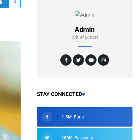
0
Admin
(Chief Editor)
STAY CONNECTED
1.5M
Fans
153K
Followers