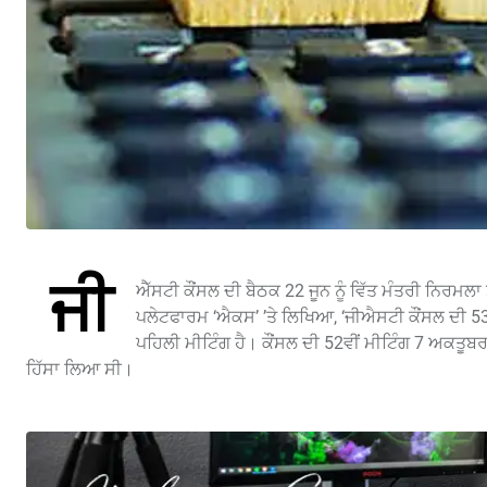
ਜੀ
ਐੱਸਟੀ ਕੌਂਸਲ ਦੀ ਬੈਠਕ 22 ਜੂਨ ਨੂੰ ਵਿੱਤ ਮੰਤਰੀ ਨਿਰਮਲ
ਪਲੇਟਫਾਰਮ ‘ਐਕਸ’ ’ਤੇ ਲਿਖਿਆ, ‘ਜੀਐਸਟੀ ਕੌਂਸਲ ਦੀ 53ਵੀਂ 
ਪਹਿਲੀ ਮੀਟਿੰਗ ਹੈ। ਕੌਂਸਲ ਦੀ 52ਵੀਂ ਮੀਟਿੰਗ 7 ਅਕਤੂਬਰ 20
ਹਿੱਸਾ ਲਿਆ ਸੀ।