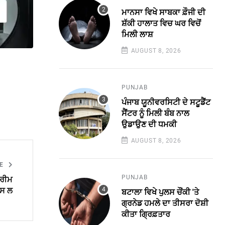
ਮਾਨਸਾ ਵਿਖੇ ਸਾਬਕਾ ਫ਼ੌਜੀ ਦੀ
ਸ਼ੱਕੀ ਹਾਲਾਤ ਵਿਚ ਘਰ ਵਿਚੋਂ
ਮਿਲੀ ਲਾਸ਼
AUGUST 8, 2026
PUNJAB
ਪੰਜਾਬ ਯੂਨੀਵਰਸਿਟੀ ਦੇ ਸਟੂਡੈਂਟ
ਸੈਂਟਰ ਨੂੰ ਮਿਲੀ ਬੰਬ ਨਾਲ
ਉਡਾਉਣ ਦੀ ਧਮਕੀ
AUGUST 8, 2026
LE
PUNJAB
ਪਰੀਮ
ਪਸ ਲ
ਬਟਾਲਾ ਵਿਖੇ ਪੁਲਸ ਚੌਂਕੀ 'ਤੇ
ਗ੍ਰਨੇਡ ਹਮਲੇ ਦਾ ਤੀਸਰਾ ਦੋਸ਼ੀ
ਕੀਤਾ ਗ੍ਰਿਫ਼ਤਾਰ