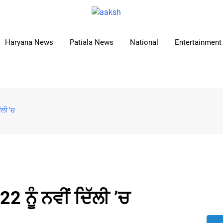
Haryana News
Patiala News
National
Entertainment 
ੱਲੀ ’ਚ
2 ਨੂੰ ਨਵੀਂ ਦਿੱਲੀ ’ਚ