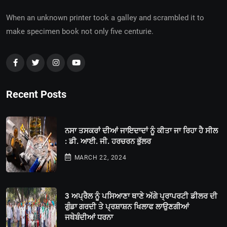
When an unknown printer took a galley and scrambled it to
make specimen book not only five centurie.
Recent Posts
ਨਸਾ ਤਸਕਰਾਂ ਦੀਆਂ ਜਾਇਦਾਦਾਂ ਨੂੰ ਕੀਤਾ ਜਾ ਰਿਹਾ ਹੈ ਸੀਲ
: ਡੀ. ਆਈ. ਜੀ. ਹਰਚਰਨ ਭੁੱਲਰ
MARCH 22, 2024
3 ਅਪ੍ਰੈਲ ਨੂੰ ਪਸਿਆਣਾ ਥਾਣੇ ਅੱਗੇ ਪ੍ਰਾਪਰਟੀ ਡੀਲਰ ਦੀ
ਗੁੰਡਾ ਗਰਦੀ ਤੇ ਪ੍ਰਸ਼ਾਸ਼ਨ ਖਿਲਾਫ ਲਾਉਣਗੀਆਂ
ਜਥੇਬੰਦੀਆਂ ਧਰਨਾ