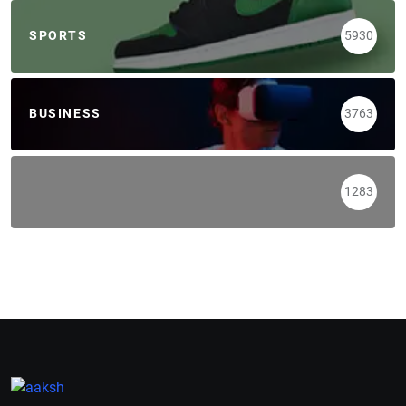
SPORTS
5930
BUSINESS
3763
1283