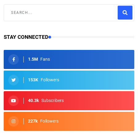
STAY CONNECTED
1.5M
Fans
153K
Followers
40.3k
Subscribers
227k
Followers