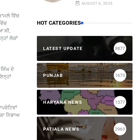
AUGUST 6, 2026
ਮਾਮਲੇ ਵਿੱਚ
HOT CATEGORIES
ਵਿੱਚ
ਆ ਸੀ,
ਹਾਂ ਲੋਕਾਂ
LATEST UPDATE
8877
ਸਿੰਘ ਦੇ
PUNJAB
1673
ਇਨ੍ਹਾਂ
HARYANA NEWS
1377
ਆਪਰੇਟਿਵਾਂ
ਮਿਕਾ ਨਿਭਾਅ
PATIALA NEWS
2963