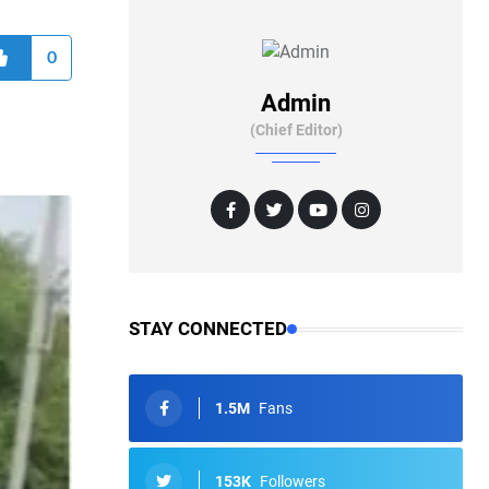
0
Admin
(Chief Editor)
STAY CONNECTED
1.5M
Fans
153K
Followers