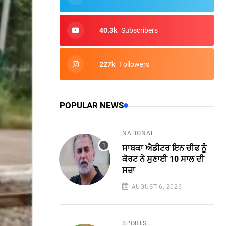
40.3k
Subscribers
227k
Followers
POPULAR NEWS
NATIONAL
ਸਾਬਕਾ ਐਡੀਟਰ ਇਨ ਚੀਫ ਨੂੰ
ਕੋਰਟ ਨੇ ਸੁਣਾਈ 10 ਸਾਲ ਦੀ
ਸਜ਼ਾ
AUGUST 6, 2026
SPORTS