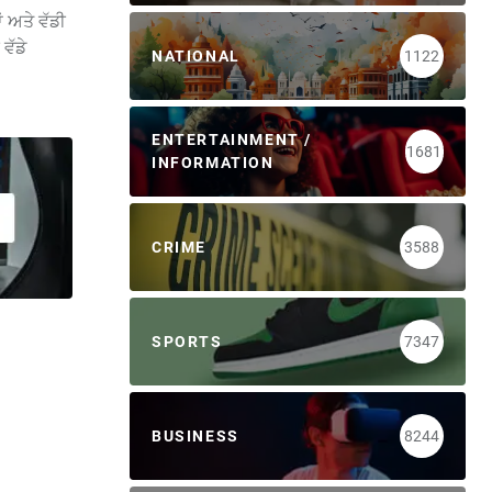
 ਅਤੇ ਵੱਡੀ
ਵੱਡੇ
NATIONAL
1122
ENTERTAINMENT /
1681
INFORMATION
CRIME
3588
SPORTS
7347
BUSINESS
8244