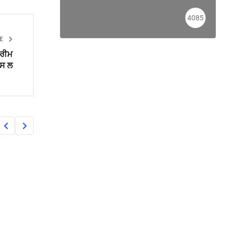
4085
LE
ਪਰੀਮ
ਪਸ ਲ