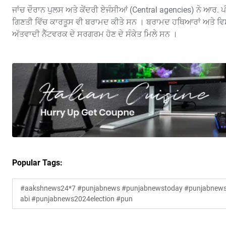
ਜਾਂਚ ਦੌਰਾਨ ਪੁਲਸ ਅਤੇ ਕੇਂਦਰੀ ਏਜੰਸੀਆਂ (Central agencies) ਨੇ ਆਰ. ਪ
ਗਿਣਤੀ ਵਿੱਚ ਕਾਰਤੂਸ ਵੀ ਬਰਾਮਦ ਕੀਤੇ ਸਨ । ਬਰਾਮਦ ਹਥਿਆਰਾਂ ਅਤੇ ਵਿਸਫੋਟ
ਅੱਤਵਾਦੀ ਨੈੱਟਵਰਕ ਦੇ ਸਰਗਰਮ ਹੋਣ ਦੇ ਸੰਕੇਤ ਮਿਲੇ ਸਨ ।
Popular Tags:
#aakshnews24*7 #punjabnews #punjabnewstoday #punjabnewsl
abi #punjabnews2024election #pun