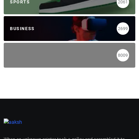
SPORTS
2061
BUSINESS
2699
8009