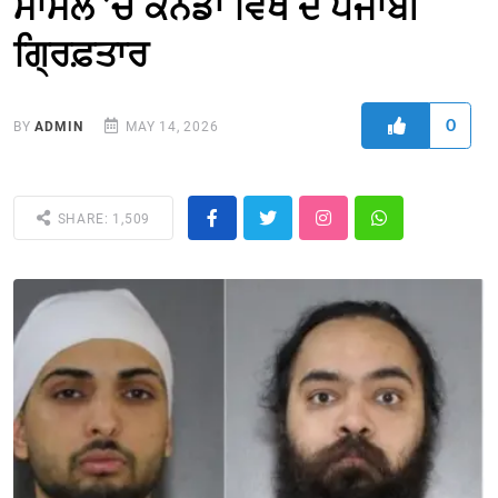
ਮਾਮਲੇ ’ਚ ਕੈਨੈਡਾ ਵਿਖੇ ਦੋ ਪੰਜਾਬੀ
ਗ੍ਰਿਫ਼ਤਾਰ
0
BY
ADMIN
MAY 14, 2026
SHARE: 1,509