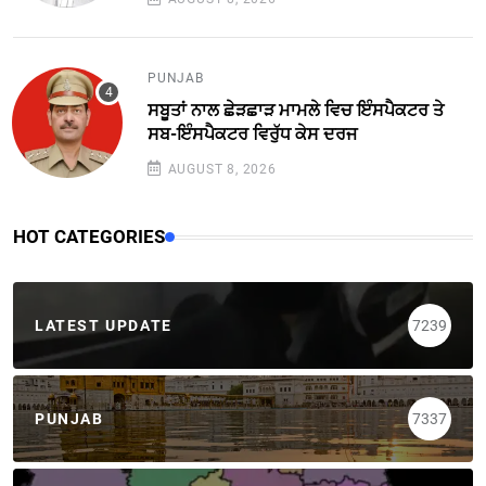
PUNJAB
ਸਬੂਤਾਂ ਨਾਲ ਛੇੜਛਾੜ ਮਾਮਲੇ ਵਿਚ ਇੰਸਪੈਕਟਰ ਤੇ
ਸਬ-ਇੰਸਪੈਕਟਰ ਵਿਰੁੱਧ ਕੇਸ ਦਰਜ
AUGUST 8, 2026
HOT CATEGORIES
LATEST UPDATE
7239
PUNJAB
7337