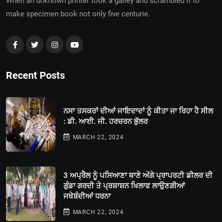
When an unknown printer took a galley and scrambled it to
make specimen book not only five centurie.
Recent Posts
ਨਸਾ ਤਸਕਰਾਂ ਦੀਆਂ ਜਾਇਦਾਦਾਂ ਨੂੰ ਕੀਤਾ ਜਾ ਰਿਹਾ ਹੈ ਸੀਲ
: ਡੀ. ਆਈ. ਜੀ. ਹਰਚਰਨ ਭੁੱਲਰ
MARCH 22, 2024
3 ਅਪ੍ਰੈਲ ਨੂੰ ਪਸਿਆਣਾ ਥਾਣੇ ਅੱਗੇ ਪ੍ਰਾਪਰਟੀ ਡੀਲਰ ਦੀ
ਗੁੰਡਾ ਗਰਦੀ ਤੇ ਪ੍ਰਸ਼ਾਸ਼ਨ ਖਿਲਾਫ ਲਾਉਣਗੀਆਂ
ਜਥੇਬੰਦੀਆਂ ਧਰਨਾ
MARCH 22, 2024