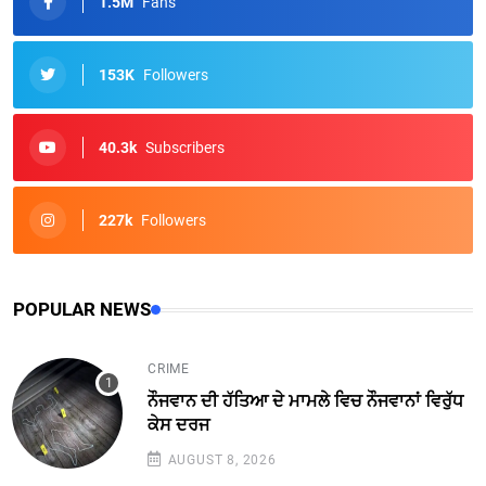
1.5M
Fans
153K
Followers
40.3k
Subscribers
227k
Followers
POPULAR NEWS
CRIME
ਨੌਜਵਾਨ ਦੀ ਹੱਤਿਆ ਦੇ ਮਾਮਲੇ ਵਿਚ ਨੌਜਵਾਨਾਂ ਵਿਰੁੱਧ
ਕੇਸ ਦਰਜ
AUGUST 8, 2026