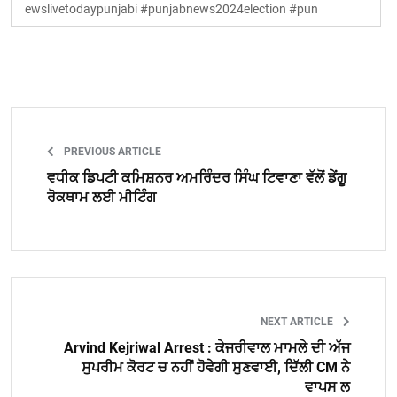
ewslivetodaypunjabi #punjabnews2024election #pun
PREVIOUS ARTICLE
ਵਧੀਕ ਡਿਪਟੀ ਕਮਿਸ਼ਨਰ ਅਮਰਿੰਦਰ ਸਿੰਘ ਟਿਵਾਣਾ ਵੱਲੋਂ ਡੇਂਗੂ
ਰੋਕਥਾਮ ਲਈ ਮੀਟਿੰਗ
NEXT ARTICLE
Arvind Kejriwal Arrest : ਕੇਜਰੀਵਾਲ ਮਾਮਲੇ ਦੀ ਅੱਜ
ਸੁਪਰੀਮ ਕੋਰਟ ਚ ਨਹੀਂ ਹੋਵੇਗੀ ਸੁਣਵਾਈ, ਦਿੱਲੀ CM ਨੇ
ਵਾਪਸ ਲ