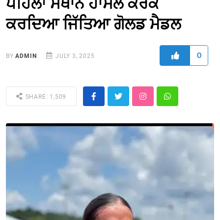
ਪਹਿਲਾਂ ਸਥਾਨ ਹਾਸਲ ਕਰਕੇ
ਕਰਦਿਆ ਜਿੱਤਿਆ ਗੋਲਡ ਮੈਡਲ
0
BY
ADMIN
JULY 3, 2025
SHARE: 1,509