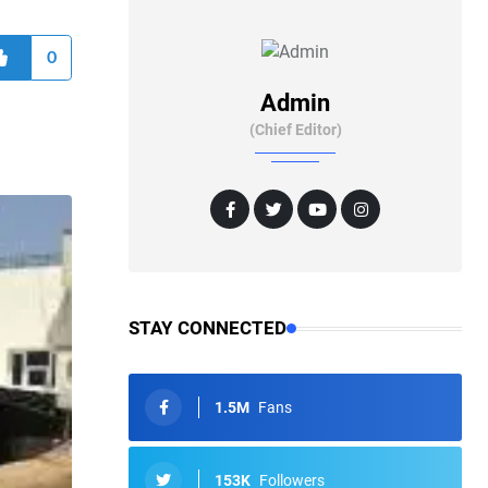
0
Admin
(Chief Editor)
STAY CONNECTED
1.5M
Fans
153K
Followers