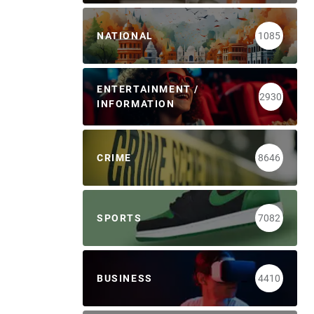
NATIONAL
1085
ENTERTAINMENT /
2930
INFORMATION
CRIME
8646
SPORTS
7082
BUSINESS
4410