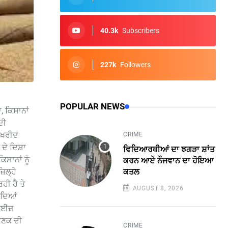
40.3k
Subscribers
227k
Followers
POPULAR NEWS
, ਕਿਸਾਨਾਂ
ਦੀ
 ਖਰੀਦ
CRIME
 ਦੇ ਦਿਸ਼ਾ
ਵਿਦਿਆਰਥੀਆਂ ਦਾ ਝਗੜਾ ਸ਼ਾਂਤ
ਸਾਨਾਂ ਨੂੰ
ਕਰਨ ਆਏ ਨੌਜਵਾਨ ਦਾ ਹੋਇਆ
ਕਤਲ
ਿਲ੍ਹੇ
ਹੀ ਹੈ ਤੇ
AUGUST 8, 2026
ਰਦਿਆਂ
ਲਾਈਜ਼
 ਕਣਕ ਦੀ
CRIME