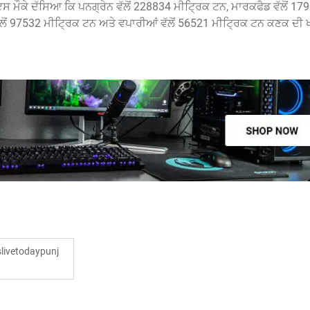
ਸ ਮੌਕੇ ਦੱਸਿਆ ਕਿ ਪਨਗ੍ਰੇਨ ਵੱਲੋਂ 228834 ਮੀਟ੍ਰਿਕ ਟਨ, ਮਾਰਕਫੈਡ ਵੱਲੋਂ 17
ੱਲੋਂ 97532 ਮੀਟ੍ਰਿਕ ਟਨ ਅਤੇ ਵਪਾਰੀਆਂ ਵੱਲੋਂ 56521 ਮੀਟ੍ਰਿਕ ਟਨ ਕਣਕ ਦੀ
ivetodaypunj