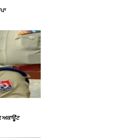
ਾਪਾ
ੱਕ ਅਕਾਊਂਟ