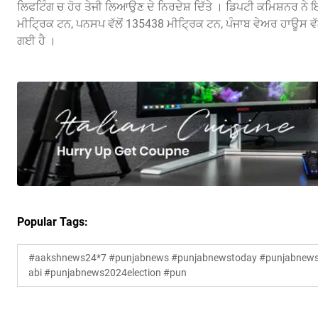
ਲਿਫਟਿੰਗ ਚ ਹੋਰ ਤੇਜੀ ਲਿਆਉਣ ਦੇ ਨਿਰਦੇਸ਼ ਦਿੱਤੇ । ਡਿਪਟੀ ਕਮਿਸ਼ਨਰ ਨੇ ਇ
ਮੀਟ੍ਰਿਕ ਟਨ, ਪਨਸਪ ਵੱਲੋਂ 135438 ਮੀਟ੍ਰਿਕ ਟਨ, ਪੰਜਾਬ ਵੇਅਰ ਹਾਊਸ ਵ
ਗਈ ਹੈ ।
Popular Tags:
#aakshnews24*7 #punjabnews #punjabnewstoday #punjabnewsl
abi #punjabnews2024election #pun