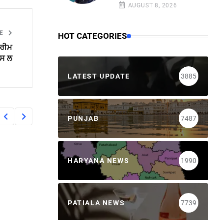
AUGUST 8, 2026
LE
HOT CATEGORIES
ਪਰੀਮ
ਪਸ ਲ
LATEST UPDATE
3885
PUNJAB
7487
HARYANA NEWS
1990
PATIALA NEWS
7739