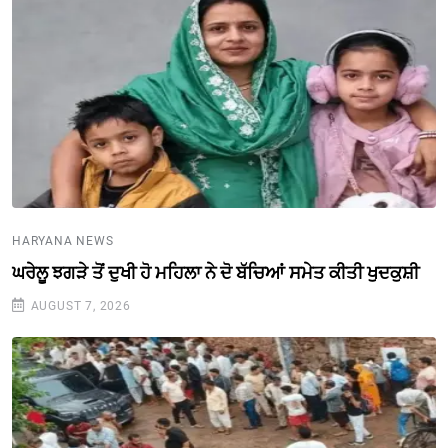
HARYANA NEWS
ਘਰੇਲੂ ਝਗੜੇ ਤੋਂ ਦੁਖੀ ਹੋ ਮਹਿਲਾ ਨੇ ਦੋ ਬੱਚਿਆਂ ਸਮੇਤ ਕੀਤੀ ਖੁਦਕੁਸ਼ੀ
AUGUST 7, 2026