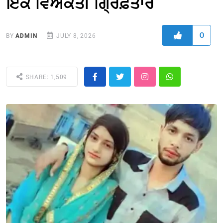
ਇਕ ਵਿਅਕਤੀ ਗ੍ਰਿਫ਼ਤਾਰ
0
BY
ADMIN
JULY 8, 2026
SHARE: 1,509