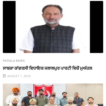
PATIALA NEWS
ਸਾਬਕਾ ਕਾਂਗਰਸੀ ਵਿਧਾਇਕ ਜਲਾਲਪੁਰ ਪਾਰਟੀ ਵਿਚੋਂ ਮੁਅੱਤਲ
AUGUST 1, 2026