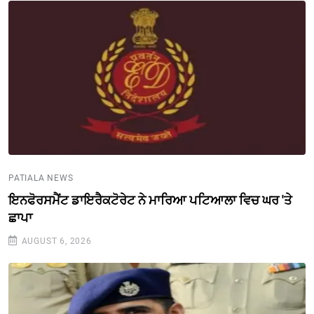
PATIALA NEWS
ਇਨਫੋਰਸਮੈਂਟ ਡਾਇਰੈਕਟੋਰੇਟ ਨੇ ਮਾਰਿਆ ਪਟਿਆਲਾ ਵਿਚ ਘਰ 'ਤੇ
ਛਾਪਾ
AUGUST 6, 2026