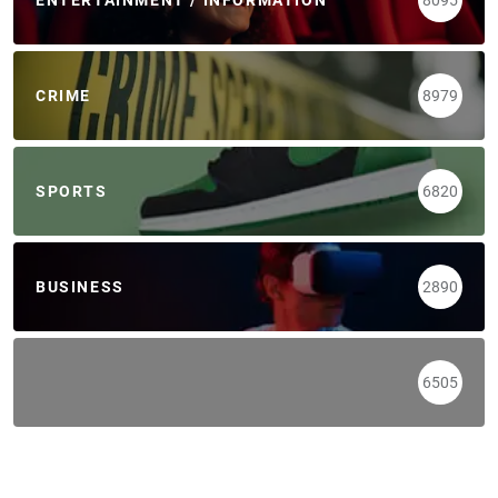
CRIME
8979
SPORTS
6820
BUSINESS
2890
6505