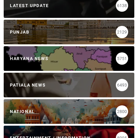
LATEST UPDATE
6138
PUNJAB
2129
HARYANA NEWS
5751
PATIALA NEWS
6493
NATIONAL
2800
ENTERTAINMENT / INFORMATION
8095