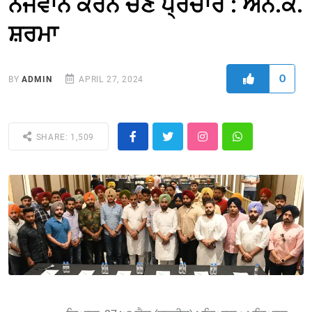
ਨੌਜਵਾਨ ਕਰਨ ਚੋਣ ਪ੍ਰਚਾਰ : ਐਨ.ਕੇ.
ਸ਼ਰਮਾ
0
BY
ADMIN
APRIL 27, 2024
SHARE: 1,509