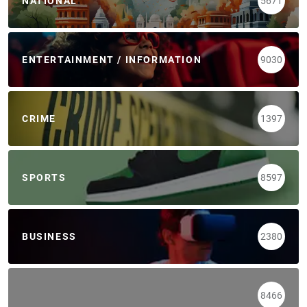
NATIONAL
5671
ENTERTAINMENT / INFORMATION
9030
CRIME
1397
SPORTS
8597
BUSINESS
2380
8466