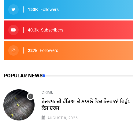
153K
Followers
40.3k
Subscribers
227k
Followers
POPULAR NEWS
CRIME
ਨੌਜਵਾਨ ਦੀ ਹੱਤਿਆ ਦੇ ਮਾਮਲੇ ਵਿਚ ਨੌਜਵਾਨਾਂ ਵਿਰੁੱਧ
ਕੇਸ ਦਰਜ
AUGUST 8, 2026