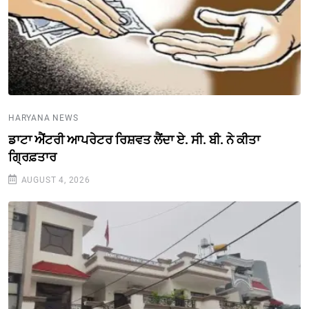
HARYANA NEWS
ਡਾਟਾ ਐਂਟਰੀ ਆਪਰੇਟਰ ਰਿਸ਼ਵਤ ਲੈਂਦਾ ਏ. ਸੀ. ਬੀ. ਨੇ ਕੀਤਾ
ਗ੍ਰਿਫ਼ਤਾਰ
AUGUST 4, 2026