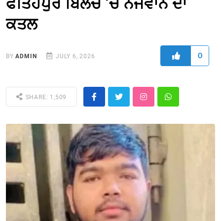
ਫਤਿਹਪੁਰ ਬਿਲੋਚ ’ਚ ਨੌਜਵਾਨ ਦਾ
ਕਤਲ
0
BY
ADMIN
JULY 6, 2026
SHARE: 1,509