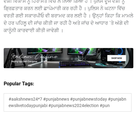
ਦੋਸ਼ੀ ਵਿਕਾਸ ਨੂੰ ਹਿਰਾਸਤ ਵਿੱਚ ਲੈ ਲਿਆ ਗਿਆ ਹੈ । ਪੁਲਸ ਦੂਜੇ ਦੋਸ਼ੀ ਨੂੰ
ਗ੍ਰਿਫ਼ਤਾਰ ਕਰਨ ਲਈ ਛਾਪੇਮਾਰੀ ਕਰ ਰਹੀ ਹੈ । ਪੁਲਿਸ ਨੇ ਘਟਨਾ ਵਿੱਚ
ਵਰਤੀ ਗਈ ਸਕਾਰਪੀਓ ਵੀ ਬਰਾਮਦ ਕਰ ਲਈ ਹੈ । ਉਨ੍ਹਾਂ ਕਿਹਾ ਕਿ ਮਾਮਲੇ
ਦੇ ਹਰ ਪਹਿਲੂ ਦੀ ਜਾਂਚ ਕੀਤੀ ਜਾ ਰਹੀ ਹੈ ਅਤੇ ਜਾਂਚ ਦੇ ਆਧਾਰ `ਤੇ ਅੱਗੇ ਦੀ
ਕਾਨੂੰਨੀ ਕਾਰਵਾਈ ਕੀਤੀ ਜਾਵੇਗੀ ।
Popular Tags:
#aakshnews24*7 #punjabnews #punjabnewstoday #punjabn
ewslivetodaypunjabi #punjabnews2024election #pun