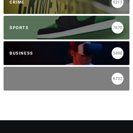
CRIME
9213
SPORTS
7670
BUSINESS
3498
8732