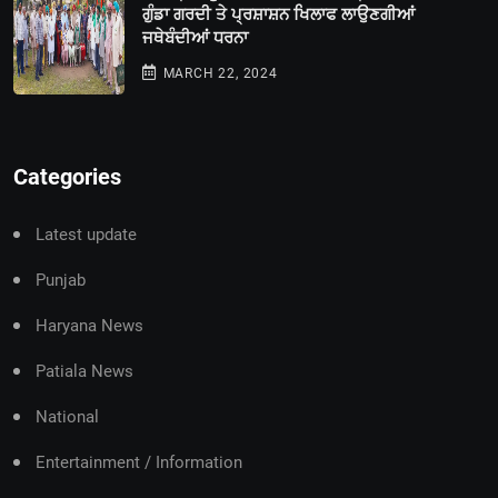
ਗੁੰਡਾ ਗਰਦੀ ਤੇ ਪ੍ਰਸ਼ਾਸ਼ਨ ਖਿਲਾਫ ਲਾਉਣਗੀਆਂ
ਜਥੇਬੰਦੀਆਂ ਧਰਨਾ
MARCH 22, 2024
Categories
Latest update
Punjab
Haryana News
Patiala News
National
Entertainment / Information