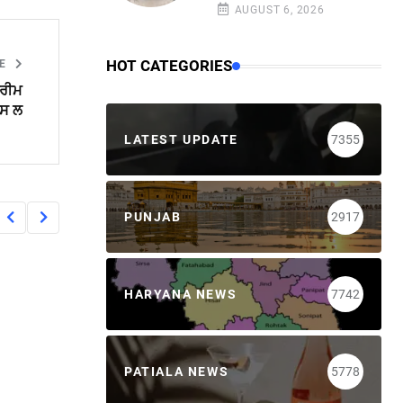
AUGUST 6, 2026
HOT CATEGORIES
LE
ਪਰੀਮ
ਪਸ ਲ
LATEST UPDATE
7355
PUNJAB
2917
HARYANA NEWS
7742
PATIALA NEWS
5778