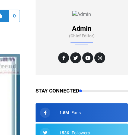
0
Admin
(Chief Editor)
STAY CONNECTED
1.5M
Fans
153K
Followers