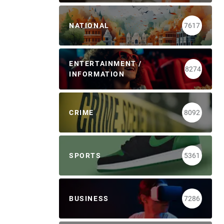
NATIONAL
7617
ENTERTAINMENT /
8274
INFORMATION
CRIME
8092
SPORTS
5361
BUSINESS
7286