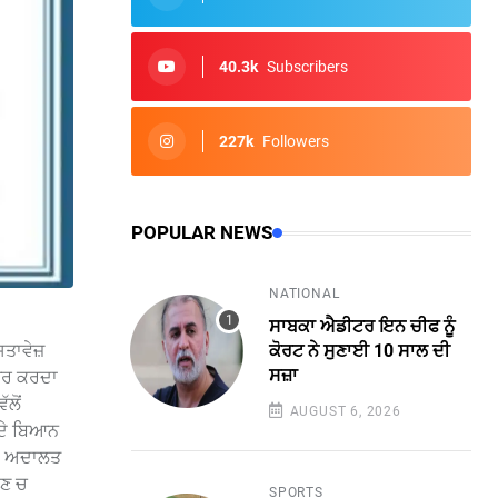
40.3k
Subscribers
227k
Followers
POPULAR NEWS
NATIONAL
ਸਾਬਕਾ ਐਡੀਟਰ ਇਨ ਚੀਫ ਨੂੰ
ਤਾਵੇਜ਼
ਕੋਰਟ ਨੇ ਸੁਣਾਈ 10 ਸਾਲ ਦੀ
ਸਜ਼ਾ
ਿਆਰ ਕਰਦਾ
ਲੋਂ
AUGUST 6, 2026
 ਦੇ ਬਿਆਨ
ਸੇ ਅਦਾਲਤ
ਾਣ ਚ
SPORTS