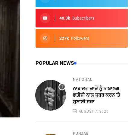
40.3k
Subscribers
227k
Followers
POPULAR NEWS
NATIONAL
ਨਾਬਾਲਗ ਚਾਚੇ ਨੂੰ ਨਾਬਾਲਗ
ਭਤੀਜੀ ਨਾਲ ਜਬਰ ਕਰਨ 'ਤੇ
ਸੁਣਾਈ ਸਜ਼ਾ
AUGUST 7, 2026
PUNJAB