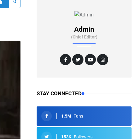
0
Admin
(Chief Editor)
STAY CONNECTED
1.5M
Fans
153K
Followers