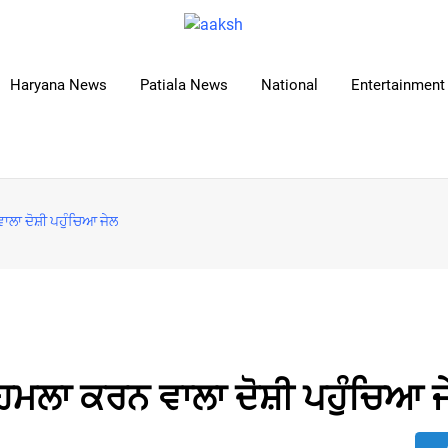
Haryana News
Patiala News
National
Entertainment 
ਲਾ ਦੋਸ਼ੀ ਪਹੁੰਚਿਆ ਜੇਲ
ਹਮਲਾ ਕਰਨ ਵਾਲਾ ਦੋਸ਼ੀ ਪਹੁੰਚਿਆ 