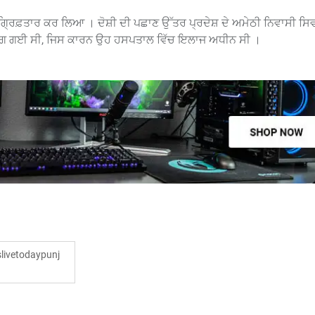
ਤੋਂ ਗ੍ਰਿਫ਼ਤਾਰ ਕਰ ਲਿਆ । ਦੋਸ਼ੀ ਦੀ ਪਛਾਣ ਉੱਤਰ ਪ੍ਰਦੇਸ਼ ਦੇ ਅਮੇਠੀ ਨਿਵਾਸੀ ਸਿ
ਸੱਟ ਲੱਗ ਗਈ ਸੀ, ਜਿਸ ਕਾਰਨ ਉਹ ਹਸਪਤਾਲ ਵਿੱਚ ਇਲਾਜ ਅਧੀਨ ਸੀ ।
ivetodaypunj