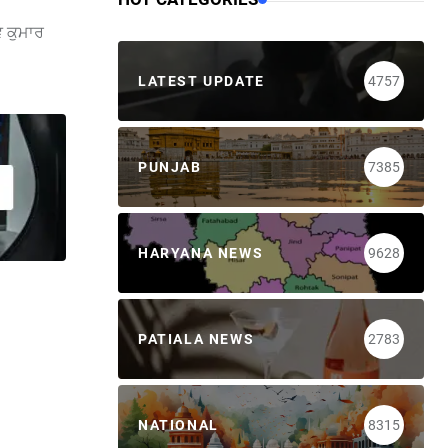
ਵ ਕੁਮਾਰ
LATEST UPDATE
4757
PUNJAB
7385
HARYANA NEWS
9628
PATIALA NEWS
2783
NATIONAL
8315