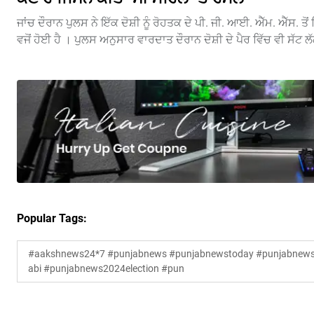
ਜਾਂਚ ਦੌਰਾਨ ਪੁਲਸ ਨੇ ਇੱਕ ਦੋਸ਼ੀ ਨੂੰ ਰੋਹਤਕ ਦੇ ਪੀ. ਜੀ. ਆਈ. ਐੱਮ. ਐੱਸ. 
ਵਜੋਂ ਹੋਈ ਹੈ । ਪੁਲਸ ਅਨੁਸਾਰ ਵਾਰਦਾਤ ਦੌਰਾਨ ਦੋਸ਼ੀ ਦੇ ਪੈਰ ਵਿੱਚ ਵੀ 
Popular Tags:
#aakshnews24*7 #punjabnews #punjabnewstoday #punjabnewsl
abi #punjabnews2024election #pun