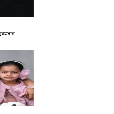
੍ਰਿਫ਼ਤਾਰ