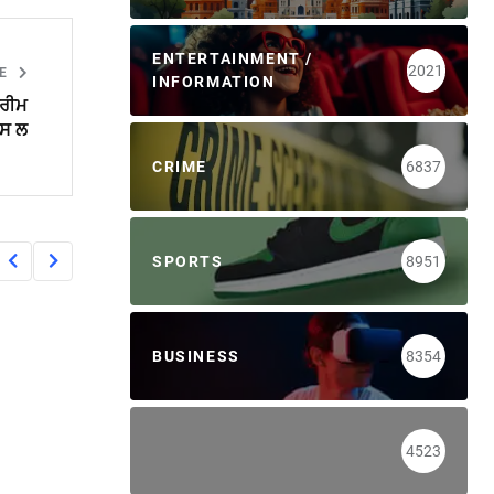
ENTERTAINMENT /
2021
LE
INFORMATION
ਪਰੀਮ
ਪਸ ਲ
CRIME
6837
SPORTS
8951
BUSINESS
8354
4523