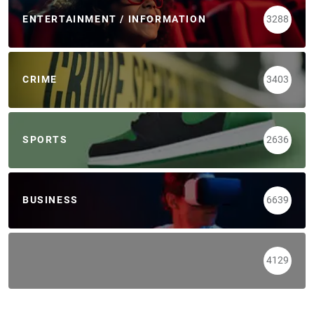
ENTERTAINMENT / INFORMATION
3288
CRIME
3403
SPORTS
2636
BUSINESS
6639
4129