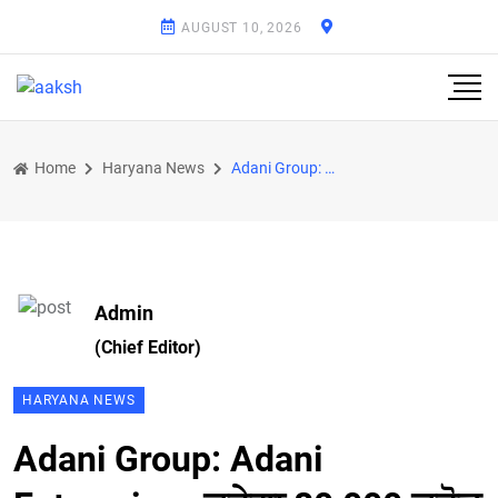
AUGUST 10, 2026
Home
Haryana News
Adani Group: Adani Enterprises ਕਰੇਗਾ 80,000 ਕਰੋੜ ਰੁਪਏ ਦਾ ਨਿਵੇਸ਼, ਇਨ੍ਹਾਂ ਦੋ ਕਾਰੋਬਾਰਾਂ 'ਤੇ ਹੋਵੇਗਾ ਜ਼ਿਆ
Admin
(Chief Editor)
HARYANA NEWS
Adani Group: Adani