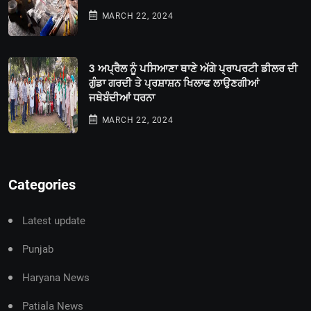
MARCH 22, 2024
3 ਅਪ੍ਰੈਲ ਨੂੰ ਪਸਿਆਣਾ ਥਾਣੇ ਅੱਗੇ ਪ੍ਰਾਪਰਟੀ ਡੀਲਰ ਦੀ
ਗੁੰਡਾ ਗਰਦੀ ਤੇ ਪ੍ਰਸ਼ਾਸ਼ਨ ਖਿਲਾਫ ਲਾਉਣਗੀਆਂ
ਜਥੇਬੰਦੀਆਂ ਧਰਨਾ
MARCH 22, 2024
Categories
Latest update
Punjab
Haryana News
Patiala News