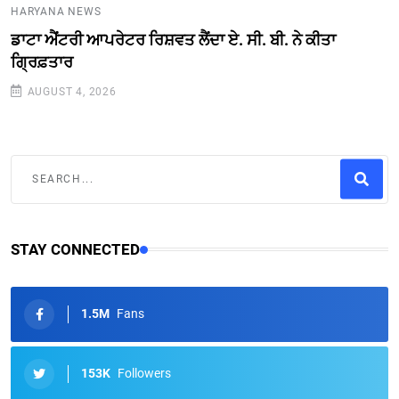
HARYANA NEWS
ਡਾਟਾ ਐਂਟਰੀ ਆਪਰੇਟਰ ਰਿਸ਼ਵਤ ਲੈਂਦਾ ਏ. ਸੀ. ਬੀ. ਨੇ ਕੀਤਾ
ਗ੍ਰਿਫ਼ਤਾਰ
AUGUST 4, 2026
STAY CONNECTED
1.5M
Fans
153K
Followers