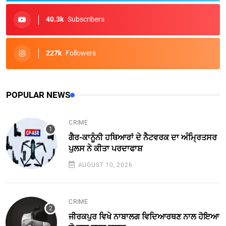
40.3k
Subscribers
227k
Followers
POPULAR NEWS
CRIME
ਗੈਰ-ਕਾਨੂੰਨੀ ਹਥਿਆਰਾਂ ਦੇ ਨੈਟਵਰਕ ਦਾ ਅੰਮ੍ਰਿਤਸਰ
ਪੁਲਸ ਨੇ ਕੀਤਾ ਪਰਦਾਫਾਸ਼
AUGUST 10, 2026
CRIME
ਜੀਰਕਪੁਰ ਵਿਖੇ ਨਾਬਾਲਗ ਵਿਦਿਆਰਥਣ ਨਾਲ ਹੋਇਆ