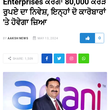
Enterprises ਕਰੇਗਾ 80,000 ਕਰੋੜ
ਰੁਪਏ ਦਾ ਨਿਵੇਸ਼, ਇਨ੍ਹਾਂ ਦੋ ਕਾਰੋਬਾਰਾਂ
'ਤੇ ਹੋਵੇਗਾ ਜ਼ਿਆ
0
BY
AAKSH NEWS
MAY 13, 2024
SHARE: 1,509