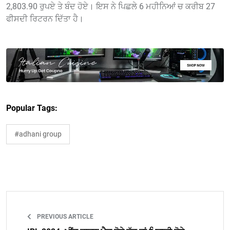
2,803.90 ਰੁਪਏ ਤੇ ਬੰਦ ਹੋਏ। ਇਸ ਨੇ ਪਿਛਲੇ 6 ਮਹੀਨਿਆਂ ਚ ਕਰੀਬ 27
ਫੀਸਦੀ ਰਿਟਰਨ ਦਿੱਤਾ ਹੈ।
Popular Tags:
#adhani group
PREVIOUS ARTICLE