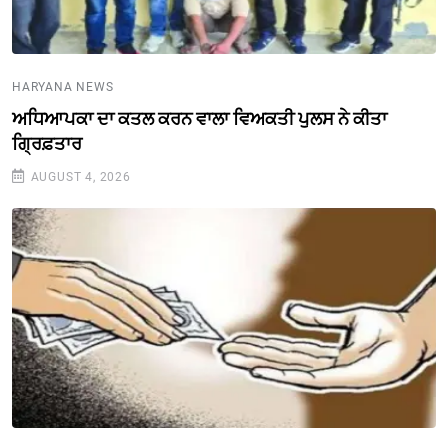
HARYANA NEWS
ਅਧਿਆਪਕਾ ਦਾ ਕਤਲ ਕਰਨ ਵਾਲਾ ਵਿਅਕਤੀ ਪੁਲਸ ਨੇ ਕੀਤਾ
ਗ੍ਰਿਫ਼ਤਾਰ
AUGUST 4, 2026