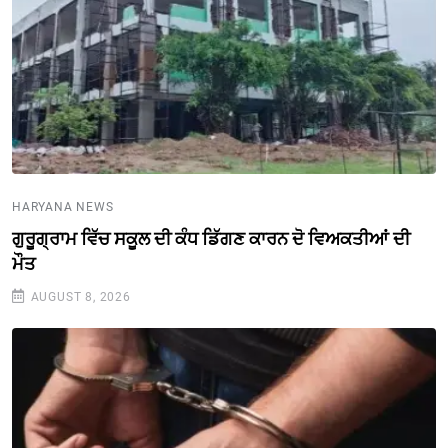
HARYANA NEWS
ਗੁਰੂਗ੍ਰਾਮ ਵਿੱਚ ਸਕੂਲ ਦੀ ਕੰਧ ਡਿੱਗਣ ਕਾਰਨ ਦੋ ਵਿਅਕਤੀਆਂ ਦੀ
ਮੌਤ
AUGUST 8, 2026