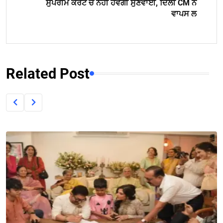
ਸੁਪਰੀਮ ਕੋਰਟ ਚ ਨਹੀਂ ਹੋਵੇਗੀ ਸੁਣਵਾਈ, ਦਿੱਲੀ CM ਨੇ
ਵਾਪਸ ਲ
Related Post