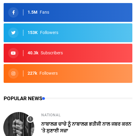
1.5M
Fans
153K
Followers
40.3k
Subscribers
227k
Followers
POPULAR NEWS
NATIONAL
ਨਾਬਾਲਗ ਚਾਚੇ ਨੂੰ ਨਾਬਾਲਗ ਭਤੀਜੀ ਨਾਲ ਜਬਰ ਕਰਨ
'ਤੇ ਸੁਣਾਈ ਸਜ਼ਾ