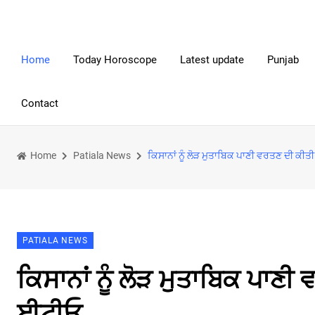
Home
Today Horoscope
Latest update
Punjab
Contact
Home
Patiala News
ਕਿਸਾਨਾਂ ਨੂੰ ਲੋੜ ਮੁਤਾਬਿਕ ਪਾਣੀ ਵਰਤਣ ਦੀ ਕ
PATIALA NEWS
ਕਿਸਾਨਾਂ ਨੂੰ ਲੋੜ ਮੁਤਾਬਿਕ ਪਾ
ਈਟੀਓ