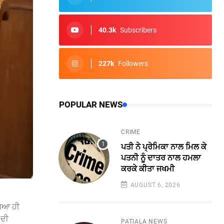
40.3k
Subscribers
227k
Followers
POPULAR NEWS
CRIME
ਪਤੀ ਨੇ ਪ੍ਰੇਮਿਕਾ ਨਾਲ ਮਿਲ ਕੇ
ਪਤਨੀ ਨੂੰ ਦਾਤਰ ਨਾਲ ਹਮਲਾ
ਕਰਕੇ ਕੀਤਾ ਜਖਮੀ
AUGUST 6, 2026
ਖਿਆ ਹੀ
 ਦੀ
PATIALA NEWS