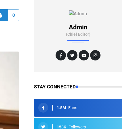
0
Admin
(Chief Editor)
STAY CONNECTED
1.5M
Fans
153K
Followers