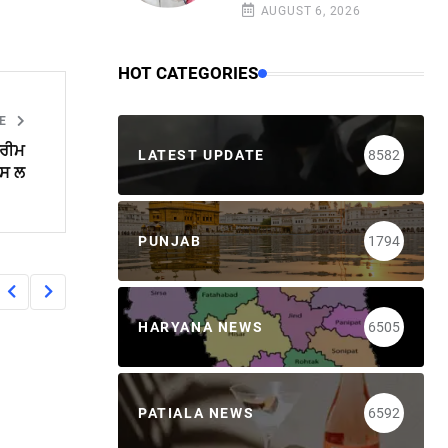
AUGUST 6, 2026
HOT CATEGORIES
LE
ਪਰੀਮ
LATEST UPDATE
8582
ਪਸ ਲ
PUNJAB
1794
HARYANA NEWS
6505
PATIALA NEWS
6592