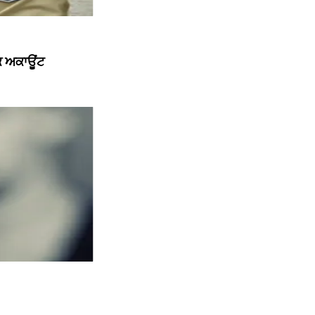
ੱਕ ਅਕਾਊਂਟ