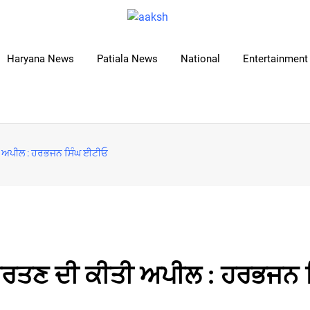
Haryana News
Patiala News
National
Entertainment 
ੀਤੀ ਅਪੀਲ : ਹਰਭਜਨ ਸਿੰਘ ਈਟੀਓ
ਣੀ ਵਰਤਣ ਦੀ ਕੀਤੀ ਅਪੀਲ : ਹਰਭਜਨ 