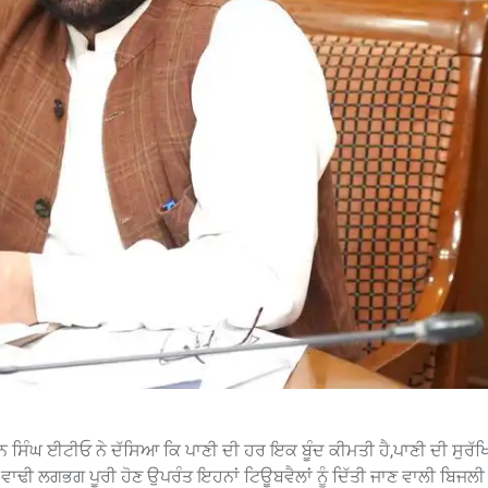
ਸਿੰਘ ਈਟੀਓ ਨੇ ਦੱਸਿਆ ਕਿ ਪਾਣੀ ਦੀ ਹਰ ਇਕ ਬੂੰਦ ਕੀਮਤੀ ਹੈ,ਪਾਣੀ ਦੀ ਸੁਰੱ
ਵਾਢੀ ਲਗਭਗ ਪੂਰੀ ਹੋਣ ਉਪਰੰਤ ਇਹਨਾਂ ਟਿਊਬਵੈਲਾਂ ਨੂੰ ਦਿੱਤੀ ਜਾਣ ਵਾਲੀ ਬਿਜਲੀ