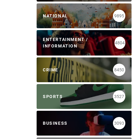
NATIONAL
9895
ENTERTAINMENT /
4804
INFORMATION
CRIME
8450
SPORTS
3527
BUSINESS
3093