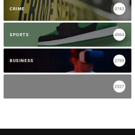
CRIME
9743
SPORTS
4964
BUSINESS
2799
2527