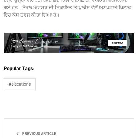
ਬੈਨਰ ਉਨ੍ਹਾਂ ਵੱਲੋਂ ਨਹੀਂ ਲਾਏ ਗਏ ਕਿਸੇ ਅਣਪਛਾਤੇ ਵਿਅਕਤੀ ਵੱਲੋਂ ਲਗਾਏ
ਗਏ ਹਨ। ਨੋਡਲ ਅਫ਼ਸਰ ਦੀ ਸ਼ਿਕਾਇਤ ’ਤੇ ਪੁਲੀਸ ਵੱਲੋਂ ਅਣਪਛਾਤੇ ਖ਼ਿਲਾਫ਼
ਇਹ ਕੇਸ ਦਰਜ ਕੀਤਾ ਗਿਆ ਹੈ।
Popular Tags:
#elecations
PREVIOUS ARTICLE