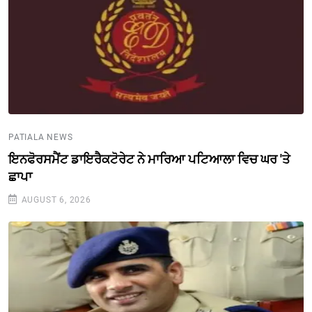
PATIALA NEWS
ਇਨਫੋਰਸਮੈਂਟ ਡਾਇਰੈਕਟੋਰੇਟ ਨੇ ਮਾਰਿਆ ਪਟਿਆਲਾ ਵਿਚ ਘਰ 'ਤੇ
ਛਾਪਾ
AUGUST 6, 2026