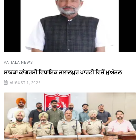
PATIALA NEWS
ਸਾਬਕਾ ਕਾਂਗਰਸੀ ਵਿਧਾਇਕ ਜਲਾਲਪੁਰ ਪਾਰਟੀ ਵਿਚੋਂ ਮੁਅੱਤਲ
AUGUST 1, 2026