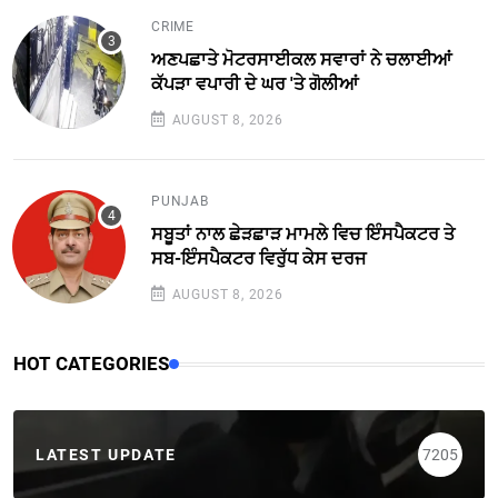
CRIME
ਅਣਪਛਾਤੇ ਮੋਟਰਸਾਈਕਲ ਸਵਾਰਾਂ ਨੇ ਚਲਾਈਆਂ
ਕੱਪੜਾ ਵਪਾਰੀ ਦੇ ਘਰ 'ਤੇ ਗੋਲੀਆਂ
AUGUST 8, 2026
PUNJAB
ਸਬੂਤਾਂ ਨਾਲ ਛੇੜਛਾੜ ਮਾਮਲੇ ਵਿਚ ਇੰਸਪੈਕਟਰ ਤੇ
ਸਬ-ਇੰਸਪੈਕਟਰ ਵਿਰੁੱਧ ਕੇਸ ਦਰਜ
AUGUST 8, 2026
HOT CATEGORIES
LATEST UPDATE
7205