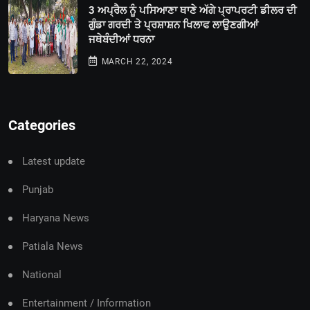
3 ਅਪ੍ਰੈਲ ਨੂੰ ਪਸਿਆਣਾ ਥਾਣੇ ਅੱਗੇ ਪ੍ਰਾਪਰਟੀ ਡੀਲਰ ਦੀ
ਗੁੰਡਾ ਗਰਦੀ ਤੇ ਪ੍ਰਸ਼ਾਸ਼ਨ ਖਿਲਾਫ ਲਾਉਣਗੀਆਂ
ਜਥੇਬੰਦੀਆਂ ਧਰਨਾ
MARCH 22, 2024
Categories
Latest update
Punjab
Haryana News
Patiala News
National
Entertainment / Information