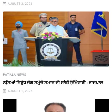
AUGUST 3, 2026
PATIALA NEWS
ਨਸਿ਼ਆਂ ਵਿਰੁੱਧ ਜੰਗ ਸਮੁੱਚੇ ਸਮਾਜ ਦੀ ਸਾਂਝੀ ਜਿ਼ੰਮੇਵਾਰੀ : ਰਾਜਪਾਲ
AUGUST 1, 2026