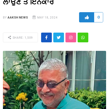
ਲਾਉਣ ਤੋਂ ਇਨਕਾਰ
0
BY
AAKSH NEWS
MAY 18, 2024
SHARE: 1,509