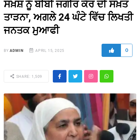
ਸਖ਼ਸ਼ ਨੂੰ ਬੀਬੀ ਜਗੀਰ ਕੌਰ ਦੀ ਸਖ਼ਤ
ਤਾੜਨਾ, ਅਗਲੇ 24 ਘੰਟੇ ਵਿੱਚ ਲਿਖਤੀ
ਜਨਤਕ ਮੁਆਫੀ
0
BY
ADMIN
APRIL 15, 2025
SHARE: 1,509