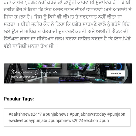
ਹਟਾ ਕੇ ਖੇਦ ਪ੍ਰਗਟ ਨਹੀਂ ਕਰਦੇ ਤਾਂ ਕਾਨੂੰਨੀ ਕਾਰਵਾਈ ਸੁਭਾਵਿਕ ਹੈ । ਬੀਬੀ
ਜਗੀਰ ਕੌਰ ਨੇ ਕਿਹਾ ਕਿ ਇਹ ਔਰਤ ਜਗਤ ਦੀਆਂ ਭਾਵਨਾਵਾਂ ਅਤੇ ਆਜ਼ਾਦੀ ਤੇ
ਸਿੱਧਾ ਹਮਲਾ ਹੈ। ਜਿਸ ਨੂੰ ਕਿਸੇ ਵੀ ਕੀਮਤ ਤੇ ਬਰਦਾਸ਼ਤ ਨਹੀਂ ਕੀਤਾ ਜਾ
ਸਕਦਾ । ਬੀਬੀ ਜਗੀਰ ਕੌਰ ਨੇ ਕਿਹਾ ਕਿ ਬਗੈਰ ਸਾਹਮਣੇ ਵਾਲੇ ਨੂੰ ਭਰੋਸੇ ਵਿੱਚ
ਲਏ ਉਸ ਦੇ ਅਧਿਕਾਰ ਖੇਤਰ ਦੀ ਦੁਰਵਰਤੋਂ ਕਰਨੀ ਅਤੇ ਆਈਟੀ ਐਕਟ ਦੀ
ਉਲੰਘਣਾ ਕਰਨ ਦਾ ਸੀਰੀਅਸ ਜੁਰਮ ਕਰਨਾ ਸਾਬਿਤ ਕਰਦਾ ਹੈ ਕਿ ਇਸ ਪਿੱਛੇ
ਵੱਡੀ ਸਾਜਿਸ਼ੀ ਮਨਸ਼ਾ ਤੈਅ ਸੀ ।
Popular Tags:
#aakshnews24*7 #punjabnews #punjabnewstoday #punjabn
ewslivetodaypunjabi #punjabnews2024election #pun