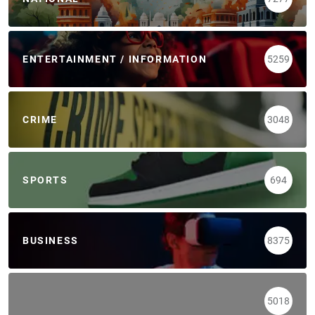
ENTERTAINMENT / INFORMATION
5259
CRIME
3048
SPORTS
694
BUSINESS
8375
5018