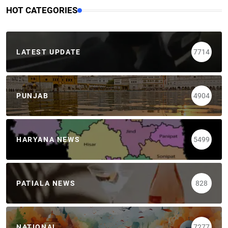
HOT CATEGORIES
LATEST UPDATE
7714
PUNJAB
4904
HARYANA NEWS
5499
PATIALA NEWS
828
NATIONAL
7277