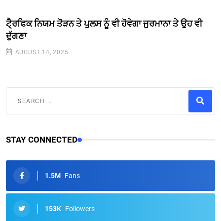
ਟੈ੍ਰਫਿਕ ਨਿਯਮ ਤੋੋੜਨ ਤੇ ਪੁਲਸ ਨੂੰ ਵੀ ਹੋਵੇਗਾ ਜੁਰਮਾਨਾ ਤੇ ਉਹ ਵੀ
ਦੁੱਗਣਾ
AUGUST 14, 2025
STAY CONNECTED
1.5M
Fans
153K
Followers