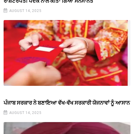
ਰਾਸ਼ਟਰਪਤੀ ਪਦਕ ਨਾਲ ਕੀਤਾ ਗਿਆ ਸਨਮਾਨਤ
AUGUST 14, 2025
ਪੰਜਾਬ ਸਰਕਾਰ ਨੇ ਬਣਾਇਆ ਵੱਖ-ਵੱਖ ਸਰਕਾਰੀ ਯੋਜਨਾਵਾਂ ਨੂੰ ਆਸਾਨ
AUGUST 14, 2025