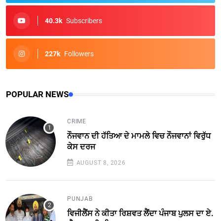
40.3k
Subscribers
227k
Followers
POPULAR NEWS
CRIME
ਨੌਜਵਾਨ ਦੀ ਹੱਤਿਆ ਦੇ ਮਾਮਲੇ ਵਿਚ ਨੌਜਵਾਨਾਂ ਵਿਰੁੱਧ
ਕੇਸ ਦਰਜ
AUGUST 8, 2026
PUNJAB
ਵਿਜੀਲੈਂਸ ਨੇ ਕੀਤਾ ਰਿਸ਼ਵਤ ਲੈਂਦਾ ਪੰਜਾਬ ਪੁਲਸ ਦਾ ਏ.