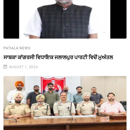
PATIALA NEWS
ਸਾਬਕਾ ਕਾਂਗਰਸੀ ਵਿਧਾਇਕ ਜਲਾਲਪੁਰ ਪਾਰਟੀ ਵਿਚੋਂ ਮੁਅੱਤਲ
AUGUST 1, 2026