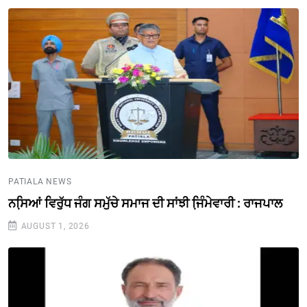
PATIALA NEWS
ਨਸਿ਼ਆਂ ਵਿਰੁੱਧ ਜੰਗ ਸਮੁੱਚੇ ਸਮਾਜ ਦੀ ਸਾਂਝੀ ਜਿ਼ੰਮੇਵਾਰੀ : ਰਾਜਪਾਲ
AUGUST 1, 2026