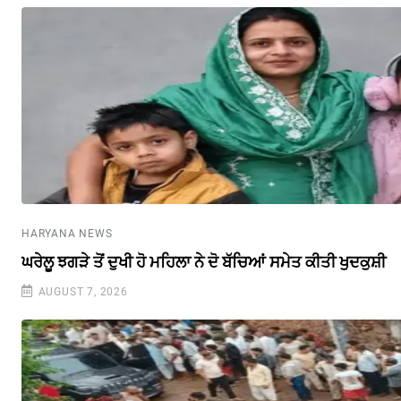
HARYANA NEWS
ਘਰੇਲੂ ਝਗੜੇ ਤੋਂ ਦੁਖੀ ਹੋ ਮਹਿਲਾ ਨੇ ਦੋ ਬੱਚਿਆਂ ਸਮੇਤ ਕੀਤੀ ਖੁਦਕੁਸ਼ੀ
AUGUST 7, 2026