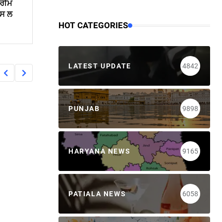
ਪਰੀਮ
ਪਸ ਲ
HOT CATEGORIES
LATEST UPDATE
4842
PUNJAB
9898
HARYANA NEWS
9165
PATIALA NEWS
6058