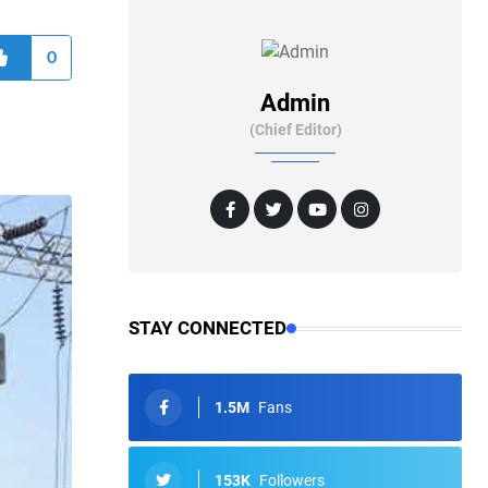
0
Admin
(Chief Editor)
STAY CONNECTED
1.5M
Fans
153K
Followers