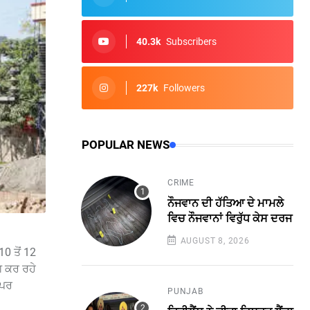
40.3k
Subscribers
227k
Followers
POPULAR NEWS
CRIME
ਨੌਜਵਾਨ ਦੀ ਹੱਤਿਆ ਦੇ ਮਾਮਲੇ
ਵਿਚ ਨੌਜਵਾਨਾਂ ਵਿਰੁੱਧ ਕੇਸ ਦਰਜ
AUGUST 8, 2026
0 ਤੋਂ 12
ਗ ਕਰ ਰਹੇ
 ਪਰ
PUNJAB