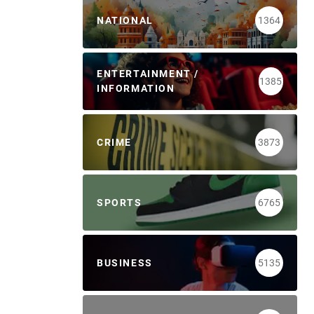
NATIONAL
1364
ENTERTAINMENT /
1385
INFORMATION
CRIME
3873
SPORTS
6765
BUSINESS
5135