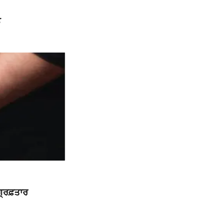
ਤ
੍ਰਿਫ਼ਤਾਰ