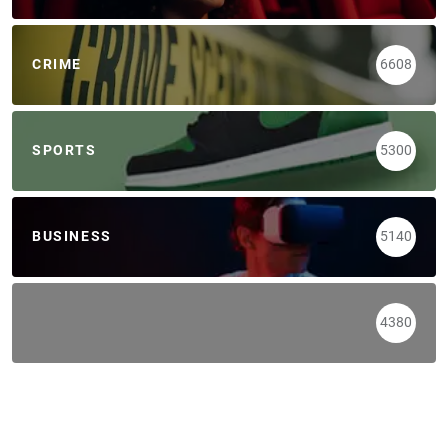
CRIME
6608
SPORTS
5300
BUSINESS
5140
4380