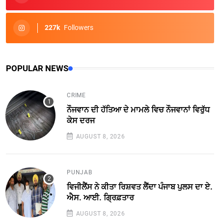
227k
Followers
POPULAR NEWS
CRIME
ਨੌਜਵਾਨ ਦੀ ਹੱਤਿਆ ਦੇ ਮਾਮਲੇ ਵਿਚ ਨੌਜਵਾਨਾਂ ਵਿਰੁੱਧ
ਕੇਸ ਦਰਜ
AUGUST 8, 2026
PUNJAB
ਵਿਜੀਲੈਂਸ ਨੇ ਕੀਤਾ ਰਿਸ਼ਵਤ ਲੈਂਦਾ ਪੰਜਾਬ ਪੁਲਸ ਦਾ ਏ.
ਐਸ. ਆਈ. ਗ੍ਰਿਫ਼ਤਾਰ
AUGUST 8, 2026