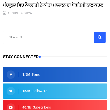
ਪੰਚਕੂਲਾ ਵਿਚ ਨੌਕਰਾਣੀ ਨੇ ਕੀਤਾ ਮਾਲਕਨ ਦਾ ਬੇਰਹਿਮੀ ਨਾਲ ਕਤਲ
AUGUST 4, 2026
STAY CONNECTED
1.5M
Fans
153K
Followers
40.3k
Subscribers