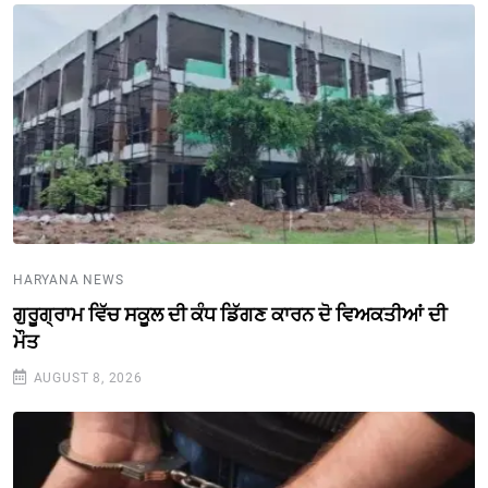
HARYANA NEWS
ਗੁਰੂਗ੍ਰਾਮ ਵਿੱਚ ਸਕੂਲ ਦੀ ਕੰਧ ਡਿੱਗਣ ਕਾਰਨ ਦੋ ਵਿਅਕਤੀਆਂ ਦੀ
ਮੌਤ
AUGUST 8, 2026