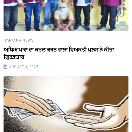
HARYANA NEWS
ਅਧਿਆਪਕਾ ਦਾ ਕਤਲ ਕਰਨ ਵਾਲਾ ਵਿਅਕਤੀ ਪੁਲਸ ਨੇ ਕੀਤਾ
ਗ੍ਰਿਫ਼ਤਾਰ
AUGUST 4, 2026