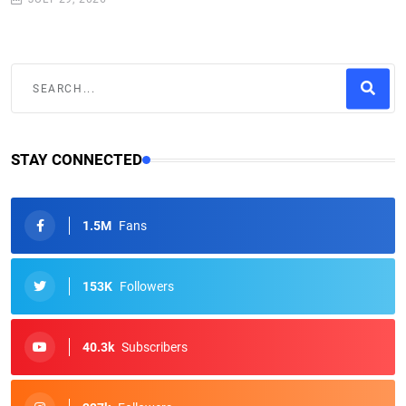
STAY CONNECTED
1.5M
Fans
153K
Followers
40.3k
Subscribers