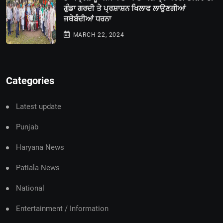
ਗੁੰਡਾ ਗਰਦੀ ਤੇ ਪ੍ਰਸ਼ਾਸ਼ਨ ਖਿਲਾਫ ਲਾਉਣਗੀਆਂ
ਜਥੇਬੰਦੀਆਂ ਧਰਨਾ
MARCH 22, 2024
Categories
Latest update
Punjab
Haryana News
Patiala News
National
Entertainment / Information