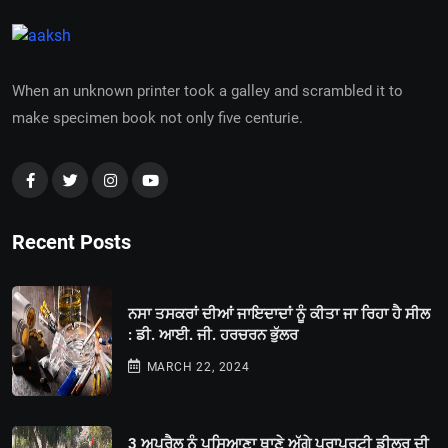
When an unknown printer took a galley and scrambled it to
make specimen book not only five centurie.
Recent Posts
ਨਸਾ ਤਸਕਰਾਂ ਦੀਆਂ ਜਾਇਦਾਦਾਂ ਨੂੰ ਕੀਤਾ ਜਾ ਰਿਹਾ ਹੈ ਸੀਲ
: ਡੀ. ਆਈ. ਜੀ. ਹਰਚਰਨ ਭੁੱਲਰ
MARCH 22, 2024
3 ਅਪ੍ਰੈਲ ਨੂੰ ਪਸਿਆਣਾ ਥਾਣੇ ਅੱਗੇ ਪ੍ਰਾਪਰਟੀ ਡੀਲਰ ਦੀ