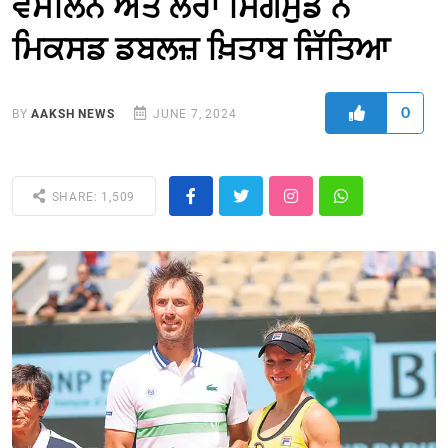
ਵੇਸੇਲਿਨ ਅਤੇ ਲੌਰਾ ਸਿਗਮੁੰਡ ਨੇ
ਮਿਕਸਡ ਡਬਲਜ਼ ਖ਼ਿਤਾਬ ਜਿੱਤਿਆ
0
BY
AAKSH NEWS
JUNE 7, 2024
SHARE: 1,509