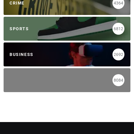
CRIME
4364
SPORTS
6812
BUSINESS
2692
8084