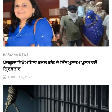
HARYANA NEWS
ਪੰਚਕੂਲਾ ਵਿਖੇ ਮਹਿਲਾ ਕਤਲ ਕਾਂਡ ਦੇ ਤਿੰਨ ਮੁਲਜਮ ਪੁਲਸ ਵਲੋਂ
ਗ੍ਰਿਫ਼ਤਾਰ
AUGUST 5, 2026