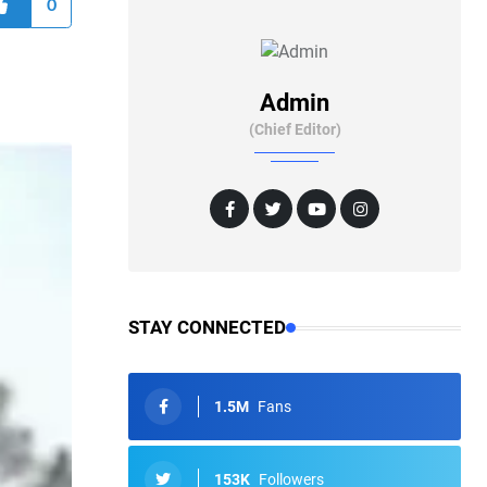
0
Admin
(Chief Editor)
STAY CONNECTED
1.5M
Fans
153K
Followers