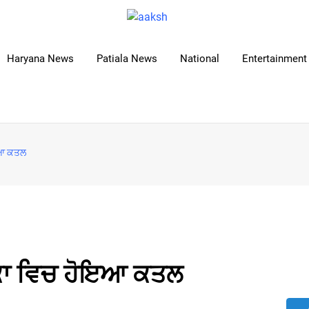
Haryana News
Patiala News
National
Entertainment 
ਇਆ ਕਤਲ
ਕਾ ਵਿਚ ਹੋਇਆ ਕਤਲ