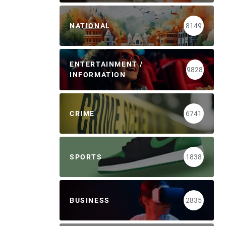
NATIONAL
8149
ENTERTAINMENT /
9828
INFORMATION
CRIME
6741
SPORTS
1838
BUSINESS
2835