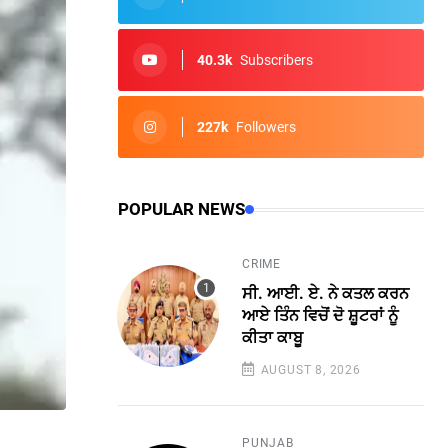
40.3k
Subscribers
227k
Followers
POPULAR NEWS
CRIME
ਸੀ. ਆਈ. ਏ. ਨੇ ਕਤਲ ਕਰਨ
ਆਏ ਤਿੰਨ ਵਿਚੋਂ ਦੋ ਸ਼ੂਟਰਾਂ ਨੂੰ
ਕੀਤਾ ਕਾਬੂ
AUGUST 8, 2026
PUNJAB