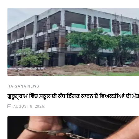
HARYANA NEWS
ਗੁਰੂਗ੍ਰਾਮ ਵਿੱਚ ਸਕੂਲ ਦੀ ਕੰਧ ਡਿੱਗਣ ਕਾਰਨ ਦੋ ਵਿਅਕਤੀਆਂ ਦੀ ਮੌ
AUGUST 8, 2026