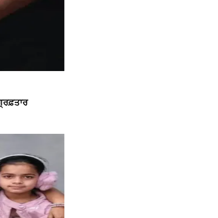
੍ਰਿਫ਼ਤਾਰ