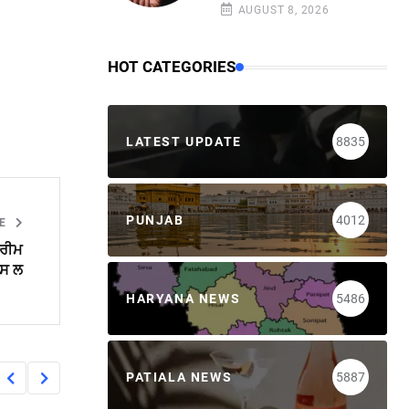
AUGUST 8, 2026
HOT CATEGORIES
LATEST UPDATE
8835
PUNJAB
4012
LE
ਪਰੀਮ
ਪਸ ਲ
HARYANA NEWS
5486
PATIALA NEWS
5887