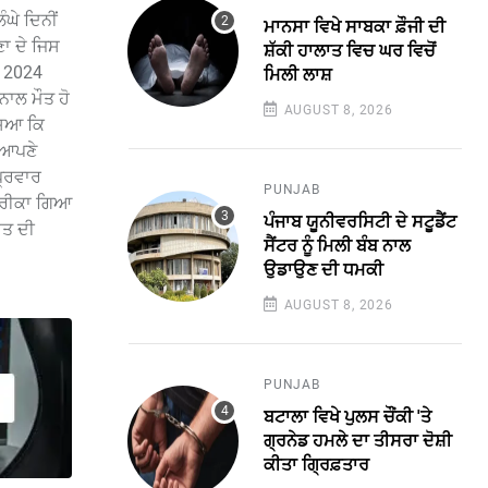
ਘੇ ਦਿਨੀਂ
ਮਾਨਸਾ ਵਿਖੇ ਸਾਬਕਾ ਫ਼ੌਜੀ ਦੀ
ਾ ਦੇ ਜਿਸ
ਸ਼ੱਕੀ ਹਾਲਾਤ ਵਿਚ ਘਰ ਵਿਚੋਂ
ਕ 2024
ਮਿਲੀ ਲਾਸ਼
ਨਾਲ ਮੌਤ ਹੋ
AUGUST 8, 2026
ਸਿਆ ਕਿ
 ਆਪਣੇ
ਪ੍ਰਵਾਰ
PUNJAB
ਅਮਰੀਕਾ ਗਿਆ
ਪੰਜਾਬ ਯੂਨੀਵਰਸਿਟੀ ਦੇ ਸਟੂਡੈਂਟ
ਾਤ ਦੀ
ਸੈਂਟਰ ਨੂੰ ਮਿਲੀ ਬੰਬ ਨਾਲ
ਉਡਾਉਣ ਦੀ ਧਮਕੀ
AUGUST 8, 2026
PUNJAB
ਬਟਾਲਾ ਵਿਖੇ ਪੁਲਸ ਚੌਂਕੀ 'ਤੇ
ਗ੍ਰਨੇਡ ਹਮਲੇ ਦਾ ਤੀਸਰਾ ਦੋਸ਼ੀ
ਕੀਤਾ ਗ੍ਰਿਫ਼ਤਾਰ