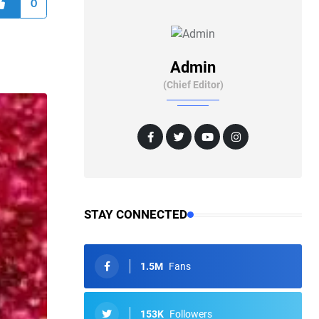
0
Admin
(Chief Editor)
STAY CONNECTED
1.5M
Fans
153K
Followers