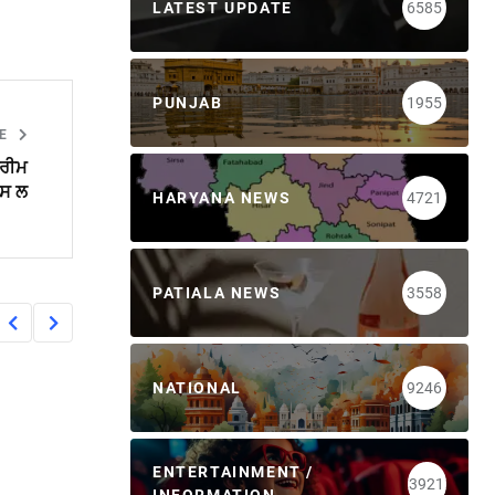
LATEST UPDATE
6585
PUNJAB
1955
LE
ਪਰੀਮ
ਪਸ ਲ
HARYANA NEWS
4721
PATIALA NEWS
3558
NATIONAL
9246
ENTERTAINMENT /
3921