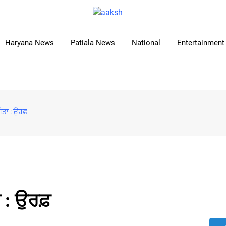
Haryana News
Patiala News
National
Entertainment 
ਕੀਤਾ : ਉਰਫ਼
ਾ : ਉਰਫ਼