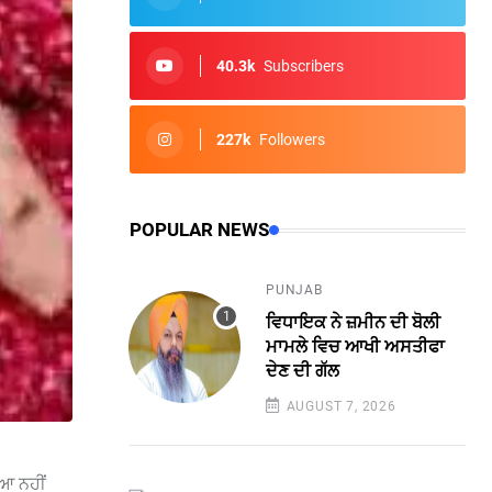
40.3k
Subscribers
227k
Followers
POPULAR NEWS
PUNJAB
ਵਿਧਾਇਕ ਨੇ ਜ਼ਮੀਨ ਦੀ ਬੋਲੀ
ਮਾਮਲੇ ਵਿਚ ਆਖੀ ਅਸਤੀਫਾ
ਦੇਣ ਦੀ ਗੱਲ
AUGUST 7, 2026
ਿਆ ਨਹੀਂ