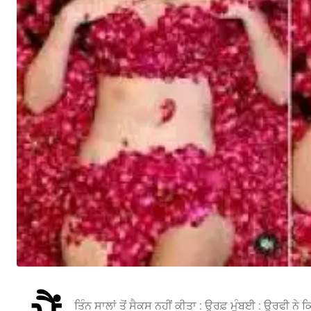
ਤਿੰਨ ਸਾਲਾਂ ਤੋਂ ਸੈਕਸ ਨਹੀਂ ਕੀਤਾ : ਉਰਫ਼ ਮੁੰਬਈ : ਉਰਫੀ ਨੇ ਕਿਹ