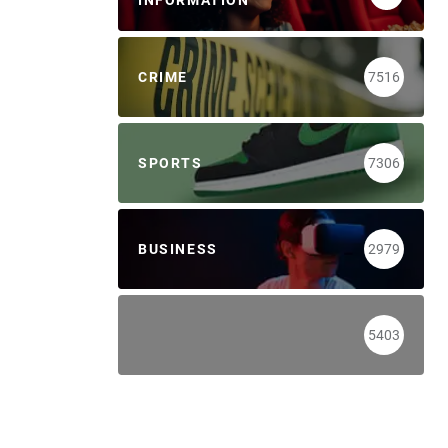
INFORMATION
CRIME
7516
SPORTS
7306
BUSINESS
2979
5403