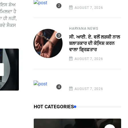
। ਇਸ ਸ਼ੋਅ
AUGUST 7, 2026
 ਮਿਲਦਾ ਹੈ
 ਹੀ ਨਹੀਂ,
 ਕਦੇ ਸੈਕਸ
HARYANA NEWS
ਸੀ. ਆਈ. ਏ. ਵਲੋਂ ਲੜਕੀ ਨਾਲ
ਬਲਾਤਕਾਰ ਦੀ ਕੋਸਿ਼ਸ਼ ਕਰਨ
ਵਾਲਾ ਗ੍ਰਿਫ਼ਤਾਰ
AUGUST 7, 2026
AUGUST 7, 2026
HOT CATEGORIES