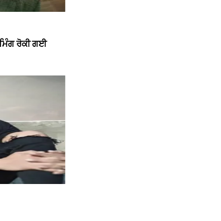
ੀਮਿੰਗ ਰੋਕੀ ਗਈ