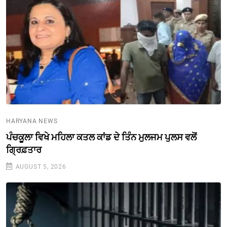
HARYANA NEWS
ਪੰਚਕੂਲਾ ਵਿਖੇ ਮਹਿਲਾ ਕਤਲ ਕਾਂਡ ਦੇ ਤਿੰਨ ਮੁਲਜਮ ਪੁਲਸ ਵਲੋਂ
ਗ੍ਰਿਫ਼ਤਾਰ
AUGUST 5, 2026