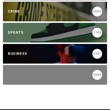
CRIME
9653
SPORTS
1745
BUSINESS
6381
5260