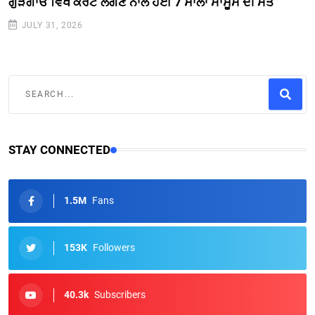
ਗੁੜਗਾਓਂ ਵਿਖੇ ਕਰੰਟ ਲੱਗਣ ਨਾਲ ਹੋਈ 7 ਸਾਲਾ ਮਾਸੂਮ ਦੀ ਮੌਤ
JULY 31, 2026
STAY CONNECTED
1.5M
Fans
153K
Followers
40.3k
Subscribers