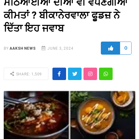
ਮਠਿਆਈਆਂ ਦੀਆਂ ਵੀ ਵਧਣਗੀਆਂ
ਕੀਮਤਾਂ ? ਬੀਕਾਨੇਰਵਾਲਾ ਫੂਡਜ਼ ਨੇ
ਦਿੱਤਾ ਇਹ ਜਵਾਬ
0
BY
AAKSH NEWS
JUNE 3, 2024
SHARE: 1,509