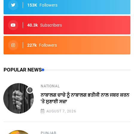
153K
Followers
40.3k
Subscribers
227k
Followers
POPULAR NEWS
NATIONAL
ਨਾਬਾਲਗ ਚਾਚੇ ਨੂੰ ਨਾਬਾਲਗ ਭਤੀਜੀ ਨਾਲ ਜਬਰ ਕਰਨ
'ਤੇ ਸੁਣਾਈ ਸਜ਼ਾ
AUGUST 7, 2026
PUNJAB