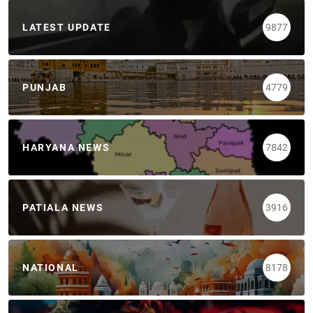
LATEST UPDATE
9877
PUNJAB
4779
HARYANA NEWS
7842
PATIALA NEWS
3916
NATIONAL
8178