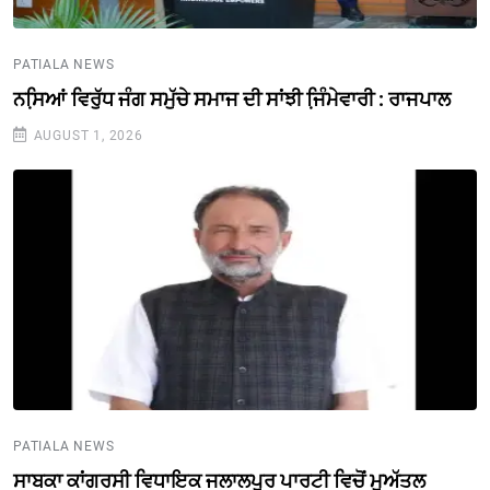
PATIALA NEWS
ਨਸਿ਼ਆਂ ਵਿਰੁੱਧ ਜੰਗ ਸਮੁੱਚੇ ਸਮਾਜ ਦੀ ਸਾਂਝੀ ਜਿ਼ੰਮੇਵਾਰੀ : ਰਾਜਪਾਲ
AUGUST 1, 2026
PATIALA NEWS
ਸਾਬਕਾ ਕਾਂਗਰਸੀ ਵਿਧਾਇਕ ਜਲਾਲਪੁਰ ਪਾਰਟੀ ਵਿਚੋਂ ਮੁਅੱਤਲ