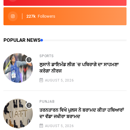
227k
Followers
POPULAR NEWS
SPORTS
ਲੁਸਾਨੇ ਡਾਇਮੰਡ ਲੀਗ `ਚ ਪਥਿਰਾਗੇ ਦਾ ਸਾਹਮਣਾ
ਕਰੇਗਾ ਨੀਰਜ
AUGUST 5, 2026
PUNJAB
ਤਰਨਤਾਰਨ ਵਿਖੇ ਪੁਲਸ ਨੇ ਬਰਾਮਦ ਕੀਤਾ ਹਥਿਆਰਾਂ
ਦਾ ਵੱਡਾ ਜਖੀਰਾ ਬਰਾਮਦ
AUGUST 5, 2026