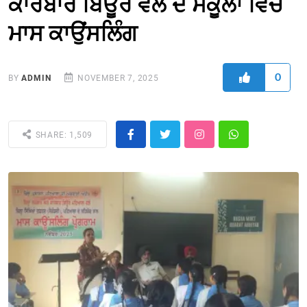
ਕਾਰੋਬਾਰ ਬਿਊਰੋ ਵੱਲੋਂ ਦੋ ਸਕੂਲਾਂ ਵਿੱਚ
ਮਾਸ ਕਾਉਂਸਲਿੰਗ
0
BY
ADMIN
NOVEMBER 7, 2025
SHARE: 1,509