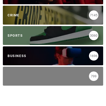
CRIME
7145
SPORTS
3060
BUSINESS
1696
799