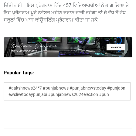
ਦਿੱਤੀ ਗਈ। ਇਸ ਪ੍ਰੋਗਰਾਮ ਵਿੱਚ 457 ਵਿਦਿਆਰਥੀਆਂ ਨੇ ਭਾਗ ਲਿਆ ਤੇ
ਇਹ ਪ੍ਰੋਗਰਾਮ ਪੂਰੇ ਨਵੰਬਰ ਮਹੀਨੇ ਦੌਰਾਨ ਜਾਰੀ ਰਹੇਗਾ ਤਾਂ ਜੋ ਵੱਧ ਤੋਂ ਵੱਧ
ਸਕੂਲਾਂ ਵਿੱਚ ਮਾਸ ਕਾਂਊਸਲਿੰਗ ਪ੍ਰੋਗਰਾਮ ਕੀਤਾ ਜਾ ਸਕੇ ।
Popular Tags:
#aakshnews24*7 #punjabnews #punjabnewstoday #punjabn
ewslivetodaypunjabi #punjabnews2024election #pun