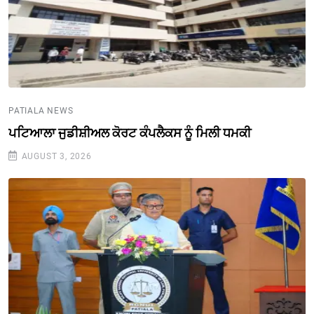
PATIALA NEWS
ਪਟਿਆਲਾ ਜੁਡੀਸ਼ੀਅਲ ਕੋਰਟ ਕੰਪਲੈਕਸ ਨੂੰ ਮਿਲੀ ਧਮਕੀ
AUGUST 3, 2026