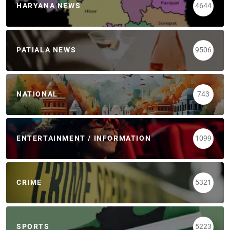
HARYANA NEWS
4644
PATIALA NEWS
9506
NATIONAL
743
ENTERTAINMENT / INFORMATION
1099
CRIME
5321
SPORTS
5223