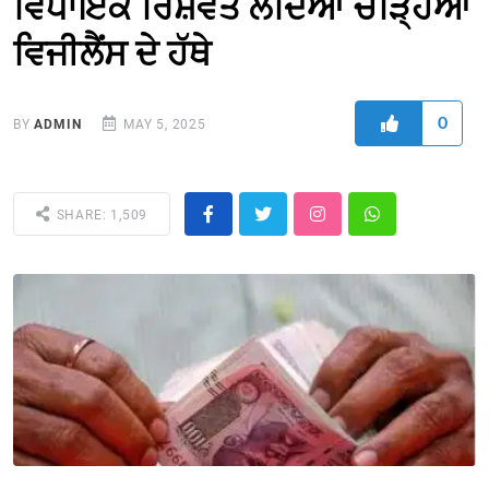
ਵਿਧਾਇਕ ਰਿਸ਼ਵਤ ਲੈਂਦਿਆਂ ਚੜ੍ਹਿਆ
ਵਿਜੀਲੈਂਸ ਦੇ ਹੱਥੇ
0
BY
ADMIN
MAY 5, 2025
SHARE: 1,509