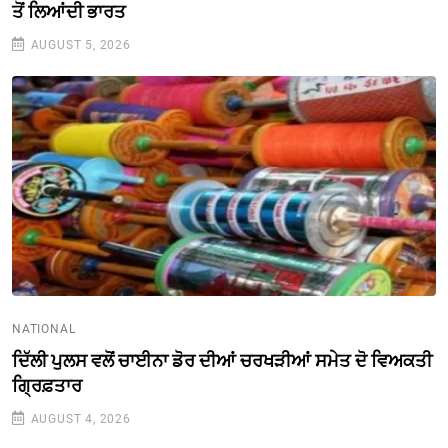
ਤੋਂ ਲਿਆਂਦੀ ਭਾਰਤ
AUGUST 5, 2026
NATIONAL
ਦਿੱਲੀ ਪੁਲਸ ਵਲੋਂ ਚਾਈਨਾ ਡੋਰ ਦੀਆਂ ਚਰਖੜੀਆਂ ਸਮੇਤ ਦੋ ਵਿਅਕਤੀ
ਗ੍ਰਿਫ਼ਤਾਰ
AUGUST 4, 2026