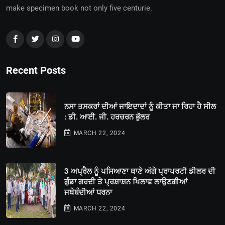
make specimen book not only five centurie.
Recent Posts
ਨਸਾ ਤਸਕਰਾਂ ਦੀਆਂ ਜਾਇਦਾਦਾਂ ਨੂੰ ਕੀਤਾ ਜਾ ਰਿਹਾ ਹੈ ਸੀਲ
: ਡੀ. ਆਈ. ਜੀ. ਹਰਚਰਨ ਭੁੱਲਰ
MARCH 22, 2024
3 ਅਪ੍ਰੈਲ ਨੂੰ ਪਸਿਆਣਾ ਥਾਣੇ ਅੱਗੇ ਪ੍ਰਾਪਰਟੀ ਡੀਲਰ ਦੀ
ਗੁੰਡਾ ਗਰਦੀ ਤੇ ਪ੍ਰਸ਼ਾਸ਼ਨ ਖਿਲਾਫ ਲਾਉਣਗੀਆਂ
ਜਥੇਬੰਦੀਆਂ ਧਰਨਾ
MARCH 22, 2024