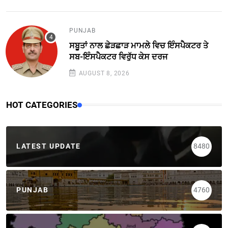
PUNJAB
ਸਬੂਤਾਂ ਨਾਲ ਛੇੜਛਾੜ ਮਾਮਲੇ ਵਿਚ ਇੰਸਪੈਕਟਰ ਤੇ
ਸਬ-ਇੰਸਪੈਕਟਰ ਵਿਰੁੱਧ ਕੇਸ ਦਰਜ
AUGUST 8, 2026
HOT CATEGORIES
LATEST UPDATE
8480
PUNJAB
4760