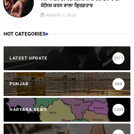
ਕੋਸਿ਼ਸ਼ ਕਰਨ ਵਾਲਾ ਗ੍ਰਿਫ਼ਤਾਰ
AUGUST 7, 2026
HOT CATEGORIES
LATEST UPDATE
3511
PUNJAB
644
HARYANA NEWS
2330