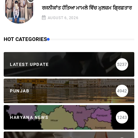
ਰਜਨੀਕਾਂਤ ਹੱਤਿਆ ਮਾਮਲੇ ਵਿੱਚ ਮੁਲਜ਼ਮ ਗ੍ਰਿਫ਼ਤਾਰ
AUGUST 6, 2026
HOT CATEGORIES
LATEST UPDATE
5237
PUNJAB
4942
HARYANA NEWS
1243