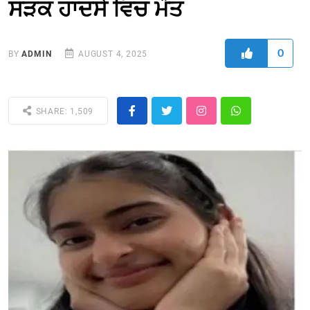
ਸੜਕ ਹਾਦਸੇ ਵਿਚ ਮੌਤ
0
BY
ADMIN
AUGUST 4, 2025
SHARE: 1,509