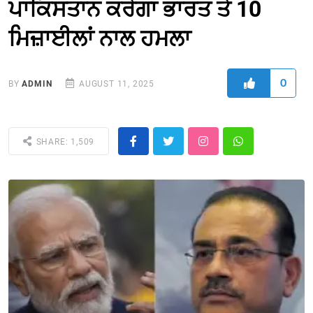
ਪਾਕਿਸਤਾਨ ਕਰੇਗਾ ਭਾਰਤ ਤੇ 10
ਮਿਜ਼ਾਈਲਾਂ ਨਾਲ ਹਮਲਾ
0
BY
ADMIN
AUGUST 11, 2025
SHARE: 1,509