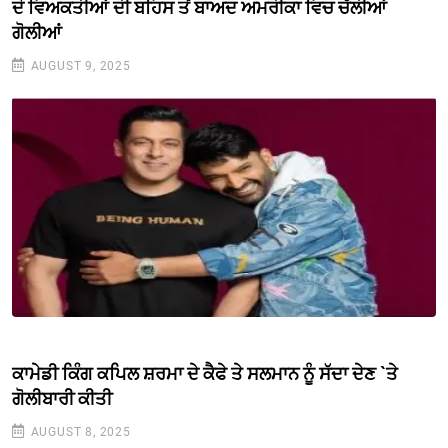
ਦੋ ਵਿਅਕਤੀਆਂ ਦੀ ਬਹਿਸ ਤੋਂ ਬਾਅਦ ਅਮਰੀਕਾ ਵਿਚ ਚੱਲੀਆਂ
ਗੋਲੀਆਂ
AUGUST 9, 2025
ਕਾਮੇਡੀ ਕਿੰਗ ਕਪਿਲ ਸ਼ਰਮਾ ਦੇ ਕੈਫੇ ਤੇ ਸਲਮਾਨ ਨੂੰ ਸੱਦਾ ਦੇਣ `ਤੇ
ਗੋਲੀਬਾਰੀ ਕੀਤੀ
AUGUST 8, 2025