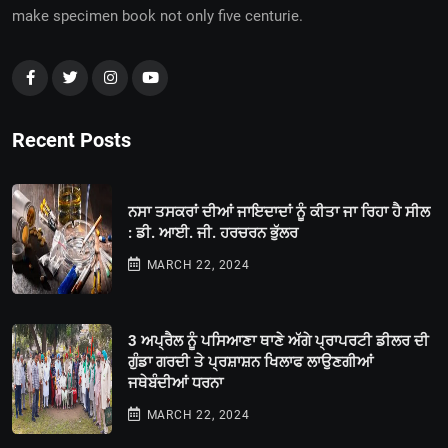
make specimen book not only five centurie.
Recent Posts
ਨਸਾ ਤਸਕਰਾਂ ਦੀਆਂ ਜਾਇਦਾਦਾਂ ਨੂੰ ਕੀਤਾ ਜਾ ਰਿਹਾ ਹੈ ਸੀਲ
: ਡੀ. ਆਈ. ਜੀ. ਹਰਚਰਨ ਭੁੱਲਰ
MARCH 22, 2024
3 ਅਪ੍ਰੈਲ ਨੂੰ ਪਸਿਆਣਾ ਥਾਣੇ ਅੱਗੇ ਪ੍ਰਾਪਰਟੀ ਡੀਲਰ ਦੀ
ਗੁੰਡਾ ਗਰਦੀ ਤੇ ਪ੍ਰਸ਼ਾਸ਼ਨ ਖਿਲਾਫ ਲਾਉਣਗੀਆਂ
ਜਥੇਬੰਦੀਆਂ ਧਰਨਾ
MARCH 22, 2024