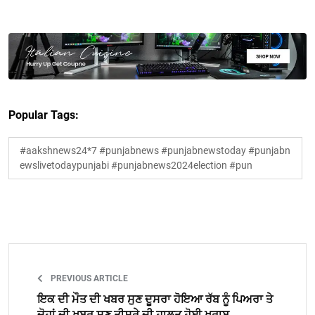
Popular Tags:
#aakshnews24*7 #punjabnews #punjabnewstoday #punjabn
ewslivetodaypunjabi #punjabnews2024election #pun
PREVIOUS ARTICLE
ਇਕ ਦੀ ਮੌਤ ਦੀ ਖਬਰ ਸੁਣ ਦੂਸਰਾ ਹੋਇਆ ਰੱਬ ਨੂੰ ਪਿਅਰਾ ਤੇ
ਦੋਹਾਂ ਦੀ ਖਬਰ ਸੁਣ ਤੀਸਰੇ ਦੀ ਹਾਲਤ ਹੋਈ ਖਰਾਬ