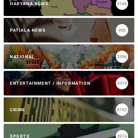
HARYANA NEWS
9146
PATIALA NEWS
906
NATIONAL
3396
ENTERTAINMENT / INFORMATION
4319
CRIME
8192
SPORTS
3974