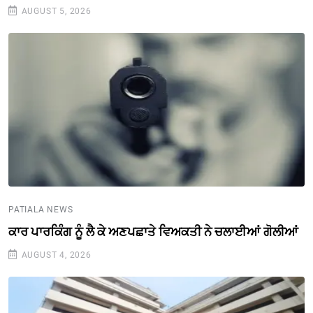
AUGUST 5, 2026
PATIALA NEWS
ਕਾਰ ਪਾਰਕਿੰਗ ਨੂੰ ਲੈ ਕੇ ਅਣਪਛਾਤੇ ਵਿਅਕਤੀ ਨੇ ਚਲਾਈਆਂ ਗੋਲੀਆਂ
AUGUST 4, 2026