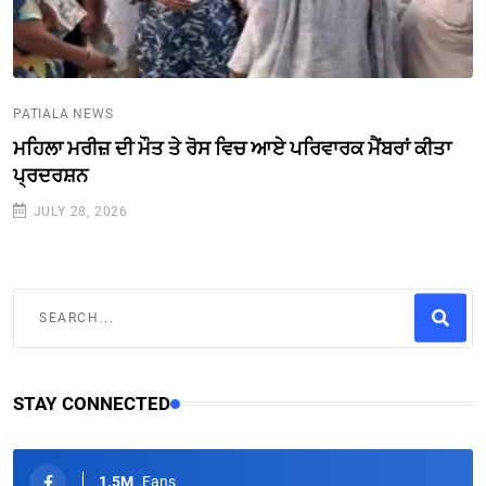
PATIALA NEWS
ਮਹਿਲਾ ਮਰੀਜ਼ ਦੀ ਮੌਤ ਤੇ ਰੋਸ ਵਿਚ ਆਏ ਪਰਿਵਾਰਕ ਮੈਂਬਰਾਂ ਕੀਤਾ
ਪ੍ਰਦਰਸ਼ਨ
JULY 28, 2026
STAY CONNECTED
1.5M
Fans