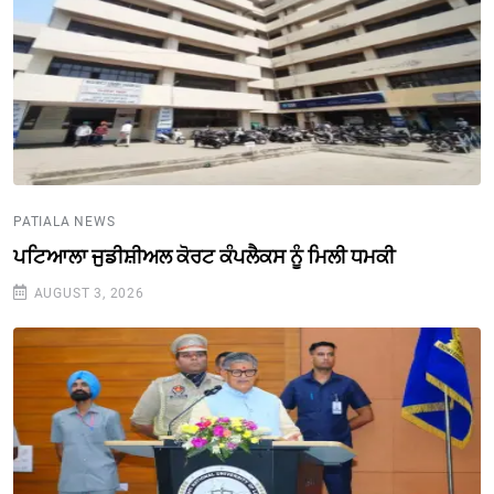
PATIALA NEWS
ਪਟਿਆਲਾ ਜੁਡੀਸ਼ੀਅਲ ਕੋਰਟ ਕੰਪਲੈਕਸ ਨੂੰ ਮਿਲੀ ਧਮਕੀ
AUGUST 3, 2026