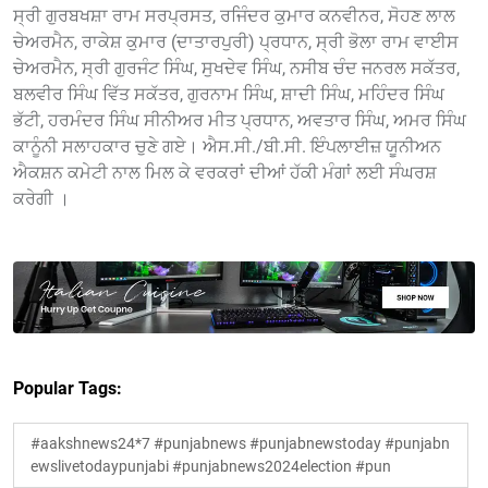
ਸ੍ਰੀ ਗੁਰਬਖਸ਼ਾ ਰਾਮ ਸਰਪ੍ਰਸਤ, ਰਜਿੰਦਰ ਕੁਮਾਰ ਕਨਵੀਨਰ, ਸੋਹਣ ਲਾਲ
ਚੇਅਰਮੈਨ, ਰਾਕੇਸ਼ ਕੁਮਾਰ (ਦਾਤਾਰਪੁਰੀ) ਪ੍ਰਧਾਨ, ਸ੍ਰੀ ਭੋਲਾ ਰਾਮ ਵਾਈਸ
ਚੇਅਰਮੈਨ, ਸ੍ਰੀ ਗੁਰਜੰਟ ਸਿੰਘ, ਸੁਖਦੇਵ ਸਿੰਘ, ਨਸੀਬ ਚੰਦ ਜਨਰਲ ਸਕੱਤਰ,
ਬਲਵੀਰ ਸਿੰਘ ਵਿੱਤ ਸਕੱਤਰ, ਗੁਰਨਾਮ ਸਿੰਘ, ਸ਼ਾਦੀ ਸਿੰਘ, ਮਹਿੰਦਰ ਸਿੰਘ
ਭੱਟੀ, ਹਰਮੰਦਰ ਸਿੰਘ ਸੀਨੀਅਰ ਮੀਤ ਪ੍ਰਧਾਨ, ਅਵਤਾਰ ਸਿੰਘ, ਅਮਰ ਸਿੰਘ
ਕਾਨੂੰਨੀ ਸਲਾਹਕਾਰ ਚੁਣੇ ਗਏ। ਐਸ.ਸੀ./ਬੀ.ਸੀ. ਇੰਪਲਾਈਜ਼ ਯੂਨੀਅਨ
ਐਕਸ਼ਨ ਕਮੇਟੀ ਨਾਲ ਮਿਲ ਕੇ ਵਰਕਰਾਂ ਦੀਆਂ ਹੱਕੀ ਮੰਗਾਂ ਲਈ ਸੰਘਰਸ਼
ਕਰੇਗੀ ।
Popular Tags:
#aakshnews24*7 #punjabnews #punjabnewstoday #punjabn
ewslivetodaypunjabi #punjabnews2024election #pun