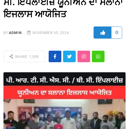
ਸੀ. ਇੰਪਲਾਈਜ਼ ਯੂਨੀਅਨ ਦਾ ਸਲਾਨਾ
ਇਜਲਾਸ ਆਯੋਜਿਤ
0
BY
ADMIN
NOVEMBER 30, 2024
SHARE: 1,509