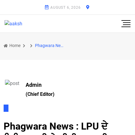
AUGUST 6, 2026
Home
Phagwara News : LPU ਦੇ ਵਿਦਿਆਰਥੀ ਨੇ ਕੀਤੀ ਖ਼ੁਦਕੁਸ਼ੀ, ਹੋਸਟਲ ਦੀ 10ਵੀਂ ਮੰਜ਼ਿਲ ਤੋਂ ਮਾਰੀ ਛਾਲ
Admin
(Chief Editor)
Phagwara News : LPU ਦੇ