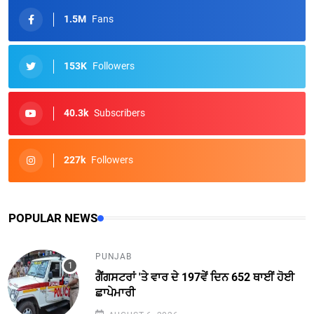
1.5M
Fans
153K
Followers
40.3k
Subscribers
227k
Followers
POPULAR NEWS
PUNJAB
ਗੈਂਗਸਟਰਾਂ 'ਤੇ ਵਾਰ ਦੇ 197ਵੇਂ ਦਿਨ 652 ਥਾਈਂ ਹੋਈ
ਛਾਪੇਮਾਰੀ