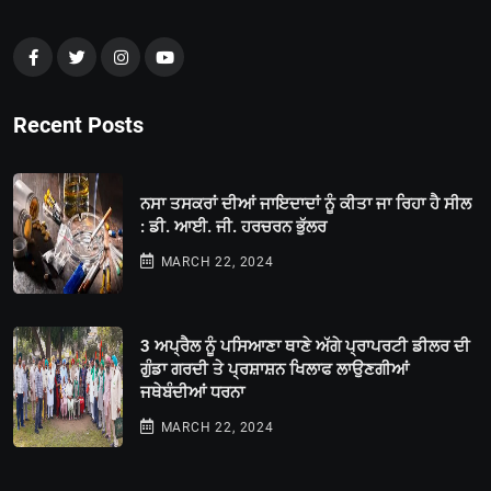
Recent Posts
ਨਸਾ ਤਸਕਰਾਂ ਦੀਆਂ ਜਾਇਦਾਦਾਂ ਨੂੰ ਕੀਤਾ ਜਾ ਰਿਹਾ ਹੈ ਸੀਲ
: ਡੀ. ਆਈ. ਜੀ. ਹਰਚਰਨ ਭੁੱਲਰ
MARCH 22, 2024
3 ਅਪ੍ਰੈਲ ਨੂੰ ਪਸਿਆਣਾ ਥਾਣੇ ਅੱਗੇ ਪ੍ਰਾਪਰਟੀ ਡੀਲਰ ਦੀ
ਗੁੰਡਾ ਗਰਦੀ ਤੇ ਪ੍ਰਸ਼ਾਸ਼ਨ ਖਿਲਾਫ ਲਾਉਣਗੀਆਂ
ਜਥੇਬੰਦੀਆਂ ਧਰਨਾ
MARCH 22, 2024