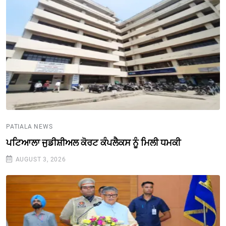
PATIALA NEWS
ਪਟਿਆਲਾ ਜੁਡੀਸ਼ੀਅਲ ਕੋਰਟ ਕੰਪਲੈਕਸ ਨੂੰ ਮਿਲੀ ਧਮਕੀ
AUGUST 3, 2026