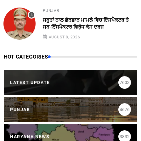
PUNJAB
ਸਬੂਤਾਂ ਨਾਲ ਛੇੜਛਾੜ ਮਾਮਲੇ ਵਿਚ ਇੰਸਪੈਕਟਰ ਤੇ
ਸਬ-ਇੰਸਪੈਕਟਰ ਵਿਰੁੱਧ ਕੇਸ ਦਰਜ
AUGUST 8, 2026
HOT CATEGORIES
LATEST UPDATE
7603
PUNJAB
4676
HARYANA NEWS
3832