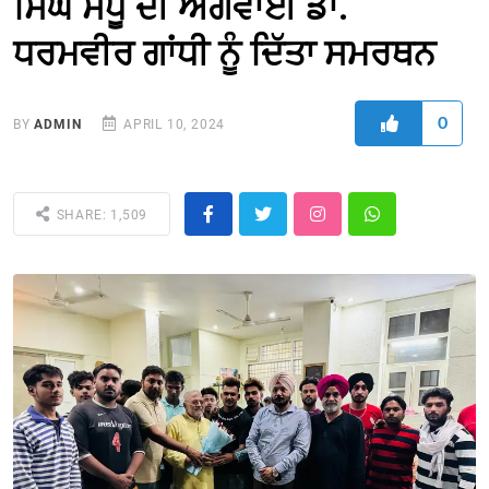
ਸਿੰਘ ਸੰਧੂ ਦੀ ਅਗਵਾਈ ਡਾ.
ਧਰਮਵੀਰ ਗਾਂਧੀ ਨੂੰ ਦਿੱਤਾ ਸਮਰਥਨ
0
BY
ADMIN
APRIL 10, 2024
SHARE: 1,509