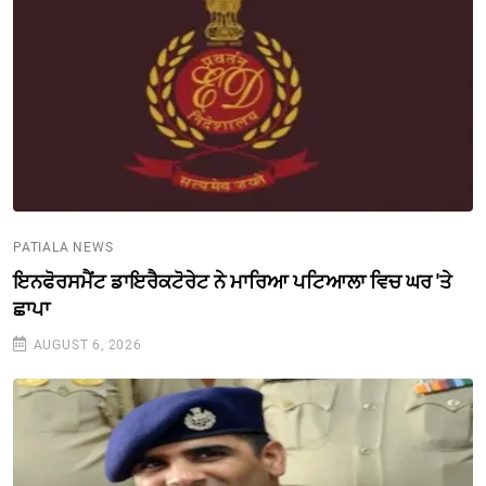
PATIALA NEWS
ਇਨਫੋਰਸਮੈਂਟ ਡਾਇਰੈਕਟੋਰੇਟ ਨੇ ਮਾਰਿਆ ਪਟਿਆਲਾ ਵਿਚ ਘਰ 'ਤੇ
ਛਾਪਾ
AUGUST 6, 2026