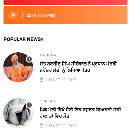
227k
Followers
POPULAR NEWS
NATIONAL
ਸੰਤ ਬਲਬੀਰ ਸਿੰਘ ਸੀਚੇਵਾਲ ਨੇ ਪ੍ਰਧਾਨ ਮੰਤਰੀ
ਨਰੇਂਦਰ ਮੋਦੀ ਨੂੰ ਲਿਖਿਆ ਪੱਤਰ
AUGUST 10, 2026
PUNJAB
ਪਿੰਡ ਮੌਲੀ ਵਿਖੇ ਹੋਈ ਇਕ ਬਜੁਰਗ ਵਿਅਕਤੀ ਸ਼ੱਕੀ
ਹਾਲਾਤਾਂ ਵਿਚ ਮੌਤ
AUGUST 10, 2026