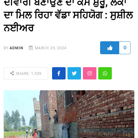
ਦੀਵਾਰੀ ਬਣਾਉਣ ਦਾ ਕੰਮ ਸ਼ੁਰੂ, ਲੋਕਾਂ
ਦਾ ਮਿਲ ਰਿਹਾ ਵੱਡਾ ਸਹਿਯੋਗ : ਸੁਸ਼ੀਲ
ਨਈਅਰ
0
BY
ADMIN
MARCH 29, 2024
SHARE: 1,509