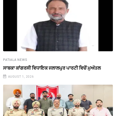
PATIALA NEWS
ਸਾਬਕਾ ਕਾਂਗਰਸੀ ਵਿਧਾਇਕ ਜਲਾਲਪੁਰ ਪਾਰਟੀ ਵਿਚੋਂ ਮੁਅੱਤਲ
AUGUST 1, 2026