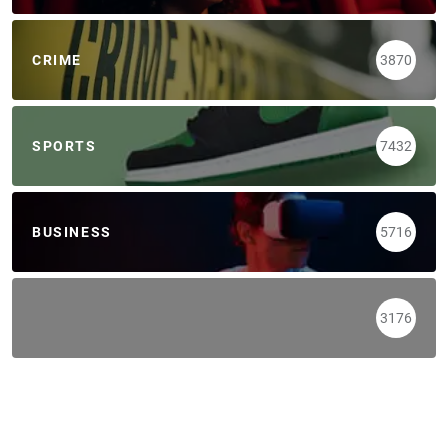
CRIME
3870
SPORTS
7432
BUSINESS
5716
3176