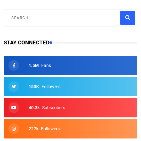
STAY CONNECTED
1.5M
Fans
153K
Followers
40.3k
Subscribers
227k
Followers