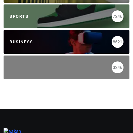
SPORTS
7246
BUSINESS
8621
3246