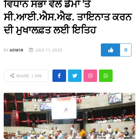
ਵਿਧਾਨ ਸਭਾ ਵੱਲੋਂ ਡੈਮਾਂ 'ਤੇ
ਸੀ.ਆਈ.ਐਸ.ਐਫ. ਤਾਇਨਾਤ ਕਰਨ
ਦੀ ਮੁਖਾਲਫ਼ਤ ਲਈ ਇਤਿਹ
0
BY
ADMIN
JULY 11, 2025
SHARE: 1,509