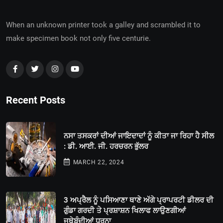
When an unknown printer took a galley and scrambled it to
make specimen book not only five centurie.
Recent Posts
ਨਸਾ ਤਸਕਰਾਂ ਦੀਆਂ ਜਾਇਦਾਦਾਂ ਨੂੰ ਕੀਤਾ ਜਾ ਰਿਹਾ ਹੈ ਸੀਲ
: ਡੀ. ਆਈ. ਜੀ. ਹਰਚਰਨ ਭੁੱਲਰ
MARCH 22, 2024
3 ਅਪ੍ਰੈਲ ਨੂੰ ਪਸਿਆਣਾ ਥਾਣੇ ਅੱਗੇ ਪ੍ਰਾਪਰਟੀ ਡੀਲਰ ਦੀ
ਗੁੰਡਾ ਗਰਦੀ ਤੇ ਪ੍ਰਸ਼ਾਸ਼ਨ ਖਿਲਾਫ ਲਾਉਣਗੀਆਂ
ਜਥੇਬੰਦੀਆਂ ਧਰਨਾ