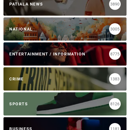
PATIALA NEWS
3890
NATIONAL
3005
ENTERTAINMENT / INFORMATION
8775
CRIME
1383
SPORTS
8126
BUSINESS
1181