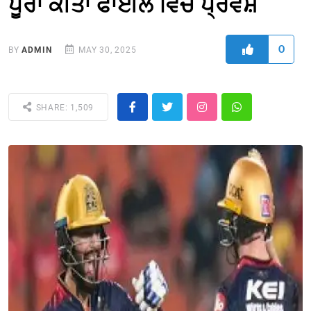
ਪੂਰਾ ਕੀਤਾ ਫਾਈਲ ਵਿਚ ਪ੍ਰਵੇਸ਼
0
BY
ADMIN
MAY 30, 2025
SHARE: 1,509