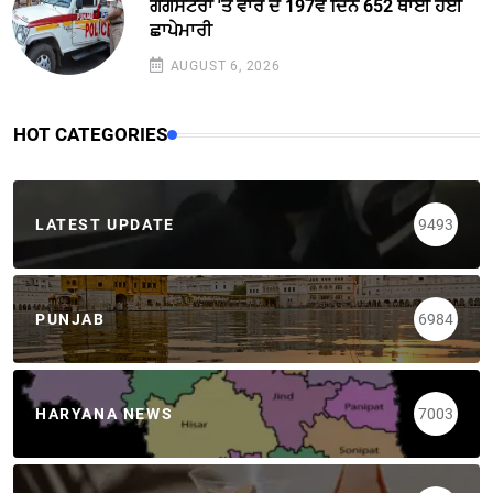
ਗੈਂਗਸਟਰਾਂ 'ਤੇ ਵਾਰ ਦੇ 197ਵੇਂ ਦਿਨ 652 ਥਾਈਂ ਹੋਈ
ਛਾਪੇਮਾਰੀ
AUGUST 6, 2026
HOT CATEGORIES
LATEST UPDATE
9493
PUNJAB
6984
HARYANA NEWS
7003