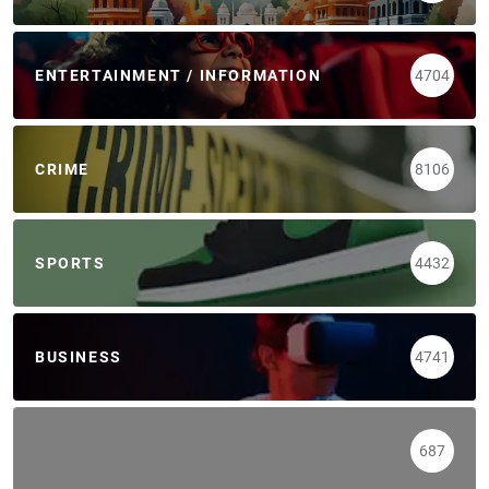
ENTERTAINMENT / INFORMATION
4704
CRIME
8106
SPORTS
4432
BUSINESS
4741
687