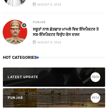
AUGUST 8, 2026
PUNJAB
ਸਬੂਤਾਂ ਨਾਲ ਛੇੜਛਾੜ ਮਾਮਲੇ ਵਿਚ ਇੰਸਪੈਕਟਰ ਤੇ
ਸਬ-ਇੰਸਪੈਕਟਰ ਵਿਰੁੱਧ ਕੇਸ ਦਰਜ
AUGUST 8, 2026
HOT CATEGORIES
LATEST UPDATE
5806
PUNJAB
9916