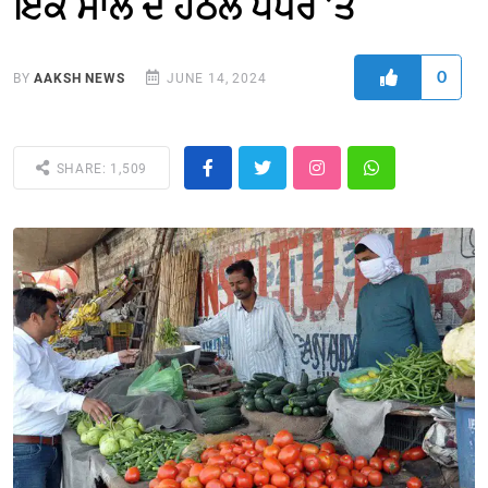
ਇਕ ਸਾਲ ਦੇ ਹੇਠਲੇ ਪੱਧਰ ’ਤੇ
0
BY
AAKSH NEWS
JUNE 14, 2024
SHARE: 1,509