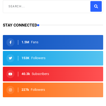
STAY CONNECTED
1.5M
Fans
153K
Followers
40.3k
Subscribers
227k
Followers