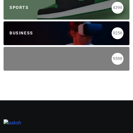
SPORTS
4396
BUSINESS
9256
9598