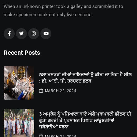
When an unknown printer took a galley and scrambled it to
make specimen book not only five centurie.
Recent Posts
ਨਸਾ ਤਸਕਰਾਂ ਦੀਆਂ ਜਾਇਦਾਦਾਂ ਨੂੰ ਕੀਤਾ ਜਾ ਰਿਹਾ ਹੈ ਸੀਲ
: ਡੀ. ਆਈ. ਜੀ. ਹਰਚਰਨ ਭੁੱਲਰ
MARCH 22, 2024
3 ਅਪ੍ਰੈਲ ਨੂੰ ਪਸਿਆਣਾ ਥਾਣੇ ਅੱਗੇ ਪ੍ਰਾਪਰਟੀ ਡੀਲਰ ਦੀ
ਗੁੰਡਾ ਗਰਦੀ ਤੇ ਪ੍ਰਸ਼ਾਸ਼ਨ ਖਿਲਾਫ ਲਾਉਣਗੀਆਂ
ਜਥੇਬੰਦੀਆਂ ਧਰਨਾ
MARCH 22, 2024