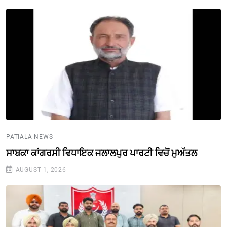
PATIALA NEWS
ਸਾਬਕਾ ਕਾਂਗਰਸੀ ਵਿਧਾਇਕ ਜਲਾਲਪੁਰ ਪਾਰਟੀ ਵਿਚੋਂ ਮੁਅੱਤਲ
AUGUST 1, 2026