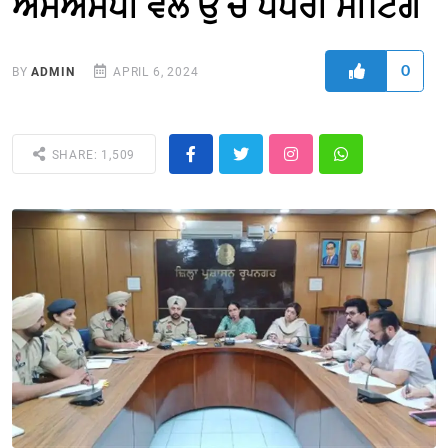
ਐੱਸਐੱਸਪੀ ਵੱਲੋ ਉੱਚ ਪੱਧਰੀ ਮੀਟਿੰਗ
0
BY
ADMIN
APRIL 6, 2024
SHARE: 1,509