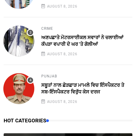
AUGUST 8, 2026
CRIME
ਅਣਪਛਾਤੇ ਮੋਟਰਸਾਈਕਲ ਸਵਾਰਾਂ ਨੇ ਚਲਾਈਆਂ
ਕੱਪੜਾ ਵਪਾਰੀ ਦੇ ਘਰ 'ਤੇ ਗੋਲੀਆਂ
AUGUST 8, 2026
PUNJAB
ਸਬੂਤਾਂ ਨਾਲ ਛੇੜਛਾੜ ਮਾਮਲੇ ਵਿਚ ਇੰਸਪੈਕਟਰ ਤੇ
ਸਬ-ਇੰਸਪੈਕਟਰ ਵਿਰੁੱਧ ਕੇਸ ਦਰਜ
AUGUST 8, 2026
HOT CATEGORIES