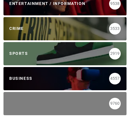
ENTERTAINMENT / INFORMATION
9538
CRIME
3533
SPORTS
2919
BUSINESS
4557
9760