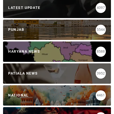
LATEST UPDATE
4097
PUNJAB
5544
HARYANA NEWS
8588
PATIALA NEWS
3952
NATIONAL
4461