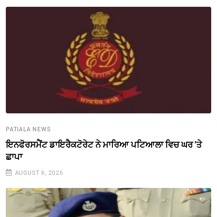
PATIALA NEWS
ਇਨਫੋਰਸਮੈਂਟ ਡਾਇਰੈਕਟੋਰੇਟ ਨੇ ਮਾਰਿਆ ਪਟਿਆਲਾ ਵਿਚ ਘਰ 'ਤੇ
ਛਾਪਾ
AUGUST 6, 2026